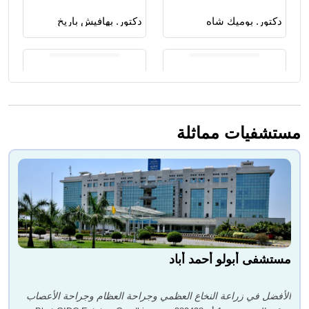
دكتور. بوميك شاه
دكتور. بهافيش باريخ
مستشفيات مماثلة
دكتور. بينيتا ثاكور
الدكتور هيتال باريك
دكتور. تعال إلى جوشي
دكتور. راجين أوداني
مستشفى أبولو أحمد أباد
الأفضل في زراعة النخاع العظمي وجراحة العظام وجراحة الأعصاب