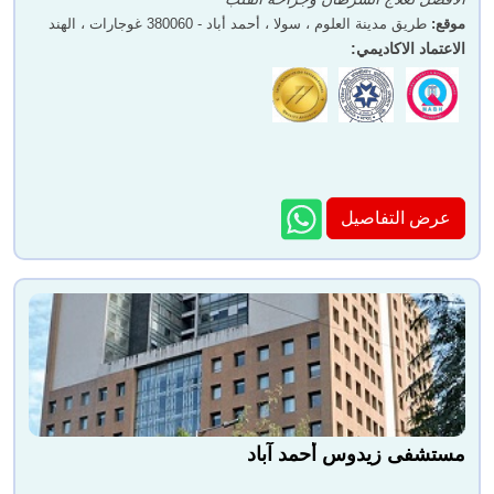
موقع
:
طريق مدينة العلوم ، سولا ، أحمد أباد - 380060 غوجارات ، الهند
الاعتماد الاكاديمي
:
دكتور. ديجفيجاي سينغ
دكتور. راشمي شوفاتيا
بيدي
عرض التفاصيل
دكتور انكور باتيل
دكتور. إكتا فالا
مستشفى زيدوس أحمد آباد
دكتور. فينيت أجيتساريا
Prof. Yogesh Chawla