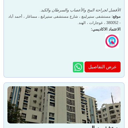
دكتور. هارديك شاه
دكتور. هارندرا ثاكر
الأفضل لجراحة المخ والأعصاب والسرطان والكبد.
موقع
:
مستشفى ستيرلينغ ، شارع مستشفى ستيرلنغ ، ممناغار ، أحمد أباد
- 380052 ، غوجارات ، الهند.
الاعتماد الاكاديمي
:
دكتور. مونيكا باتيل
دكتور. هرشيل ميهتا
عرض التفاصيل
دكتور. هارشيل شاه
دكتور. روهيت دامور
مستشفى سال