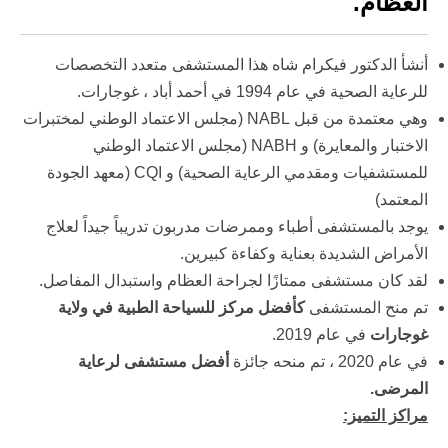
العظام.
أنشأ الدكتور فيكرام شاه هذا المستشفى متعدد التخصصات
للرعاية الصحية في عام 1994 في أحمد أباد ، غوجارات.
وهي معتمدة من قبل NABL (مجلس الاعتماد الوطني لمختبرات
الاختبار والمعايرة) و NABH (مجلس الاعتماد الوطني
للمستشفيات ومقدمي الرعاية الصحية) و CQI (معهد الجودة
المعتمد)
يوجد بالمستشفى أطباء وممرضات مدربون تدريباً جيداً لعلاج
الأمراض الشديدة بعناية وكفاءة كبيرين.
لقد كان مستشفى ممتازًا لجراحة العظام واستبدال المفاصل.
تم منح المستشفى
كأفضل مركز للسياحة الطبية
في ولاية
غوجارات
في عام 2019.
في عام 2020 ، تم منحه جائزة
أفضل مستشفى لرعاية
المرضى.
مراكز التميز: