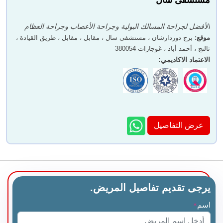
دكتور. أنيز راتاني
الدكتور جيه باشور
الأفضل لجراحة المسالك البولية وجراحة الأعصاب وجراحة العظام
موقع
:
برج دوردارشان ، مستشفى سال ، مقابل ، مقابل ، طريق القيادة ،
ثالتج ، أحمد أباد ، غوجارات 380054
الاعتماد الاكاديمي
:
دكتور. فيكرام شاه
دكتور. مينش ميهتا
عرض التفاصيل
الدكتور فيناي كوماران
دكتور. أنيتا شوكلا
يرجى تقديم تفاصيل المريض.
اسم
*