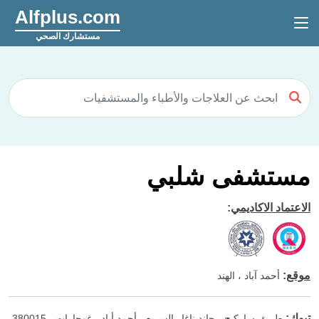
Alfplus.com
مستشارك الصحي
مستشفى شلبي
الاعتماد الاكاديمي
:
موقع
:
أحمد آباد ، الهند
تبوك
:
طريق ساركيج - جانديناغار السريع ، أحمد أباد ، غوجارات - 380015