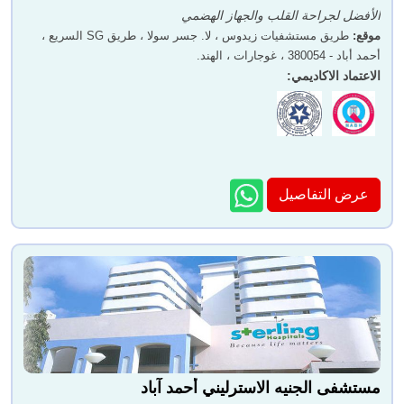
الأفضل لجراحة القلب والجهاز الهضمي
موقع
:
طريق مستشفيات زيدوس ، لا. جسر سولا ، طريق SG السريع ،
أحمد أباد - 380054 ، غوجارات ، الهند.
الاعتماد الاكاديمي
:
الدكتور شروتي أتركار
دكتور. شيامال مونشي
عرض التفاصيل
الدكتور فيرال شاه
دكتور. بهافين باريا
مستشفى الجنيه الاسترليني أحمد آباد