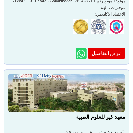
موقع
:
الموقع رقم 1 أ ، Bhat GIDC Estate ، Gandhinagar - 382428 ،
غوجارات ، الهند.
الاعتماد الاكاديمي
:
دكتور. جيجار شريمالي
دكتور. كمال غوبلاني
عرض التفاصيل
دكتور. دارشيني شاه
دكتور. دارمندرا بانشال
دكتور. لال داجا
دكتور. شالين ثاكور
معهد كير للعلوم الطبية
الأفضل لعلاج السرطان وجراحة القلب