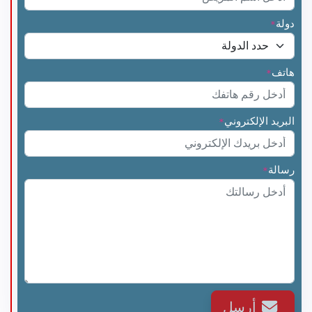
دولة
*
دكتور. أمروتا ساناب
دكتور. اشيش دونجارا
هاتف
*
البريد الإلكتروني
*
دكتور. اشيش سابري
دكتور. كانوبريا جاين
رسالة
*
الدكتور. كينر شاه
أرسل