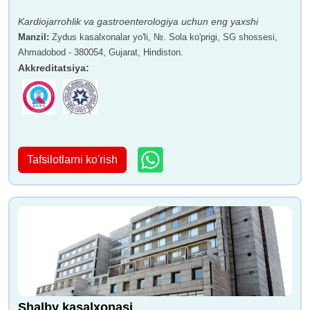
Kardiojarrohlik va gastroenterologiya uchun eng yaxshi
Manzil
:
Zydus kasalxonalar yo'li, №. Sola ko'prigi, SG shossesi,
Ahmadobod - 380054, Gujarat, Hindiston.
Akkreditatsiya
:
Tafsilotlarni ko'rish
Shalby kasalxonasi