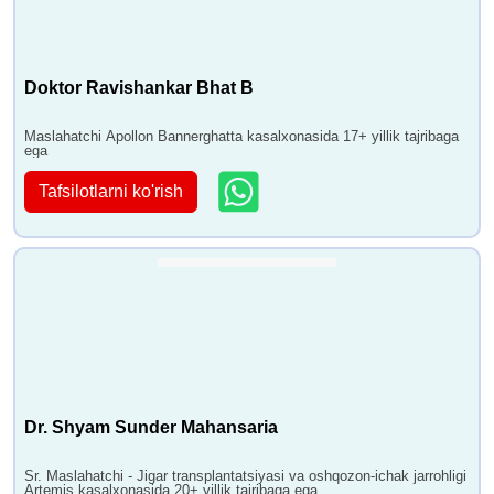
Doktor Ravishankar Bhat B
Maslahatchi Apollon Bannerghatta kasalxonasida 17+ yillik tajribaga
ega
Tafsilotlarni ko'rish
Dr. Shyam Sunder Mahansaria
Sr. Maslahatchi - Jigar transplantatsiyasi va oshqozon-ichak jarrohligi
Artemis kasalxonasida 20+ yillik tajribaga ega