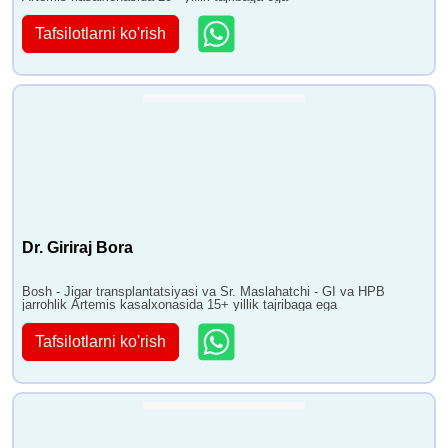
Tafsilotlarni ko'rish
Dr. Giriraj Bora
Bosh - Jigar transplantatsiyasi va Sr. Maslahatchi - GI va HPB
jarrohlik Artemis kasalxonasida 15+ yillik tajribaga ega
Tafsilotlarni ko'rish