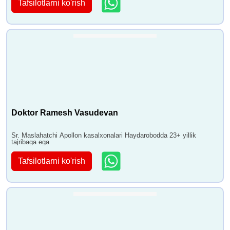
Tafsilotlarni ko'rish
Doktor Ramesh Vasudevan
Sr. Maslahatchi Apollon kasalxonalari Haydarobodda 23+ yillik
tajribaga ega
Tafsilotlarni ko'rish