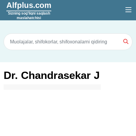
Alfplus.com
Sizning sog'liqni saqlash
maslahatchisi
Dr. Chandrasekar J