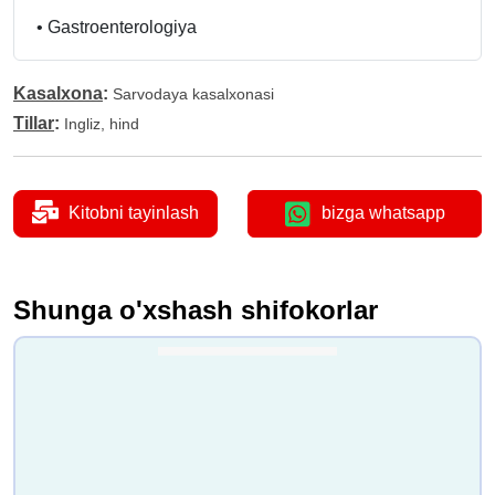
•
Gastroenterologiya
Kasalxona
:
Sarvodaya kasalxonasi
Tillar
:
Ingliz, hind
Kitobni tayinlash
bizga whatsapp
Shunga o'xshash shifokorlar