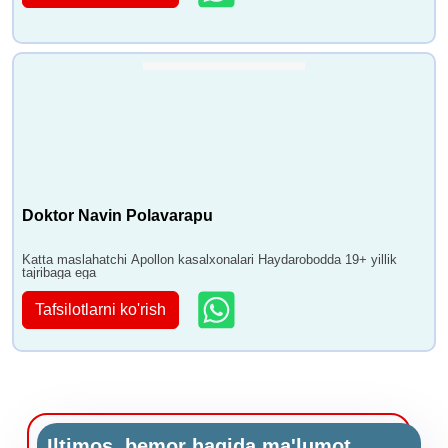
Doktor Navin Polavarapu
Katta maslahatchi Apollon kasalxonalari Haydarobodda 19+ yillik
tajribaga ega
Tafsilotlarni ko'rish
Iltimos, bemor haqida ma'lumot