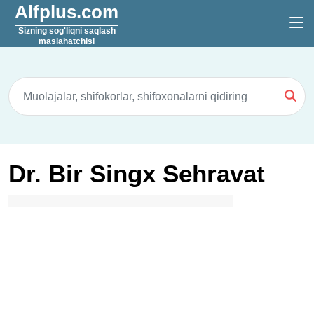
Alfplus.com
Sizning sog'liqni saqlash
maslahatchisi
Dr. Bir Singx Sehravat