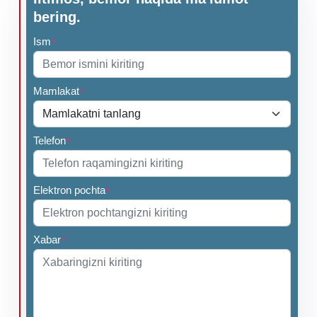
bering.
Ism
*
Mamlakat
*
Telefon
*
Elektron pochta
*
Xabar
*