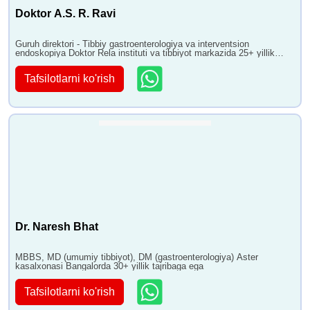
Doktor A.S. R. Ravi
Guruh direktori - Tibbiy gastroenterologiya va interventsion
endoskopiya Doktor Rela instituti va tibbiyot markazida 25+ yillik
tajribaga ega
Tafsilotlarni ko'rish
Dr. Naresh Bhat
MBBS, MD (umumiy tibbiyot), DM (gastroenterologiya) Aster
kasalxonasi Bangalorda 30+ yillik tajribaga ega
Tafsilotlarni ko'rish