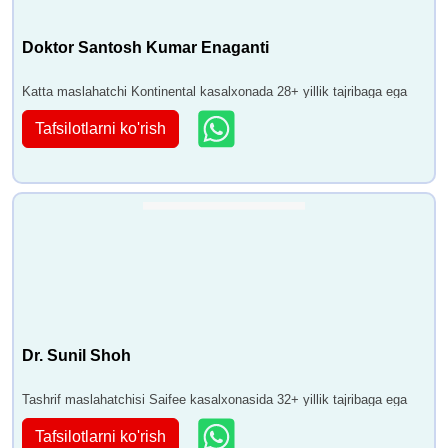
Doktor Santosh Kumar Enaganti
Katta maslahatchi Kontinental kasalxonada 28+ yillik tajribaga ega
Tafsilotlarni ko'rish
Dr. Sunil Shoh
Tashrif maslahatchisi Saifee kasalxonasida 32+ yillik tajribaga ega
Tafsilotlarni ko'rish