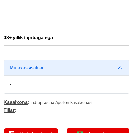
43+ yillik tajribaga ega
Mutaxassisliklar
•
Kasalxona
:
Indraprastha Apollon kasalxonasi
Tillar
: