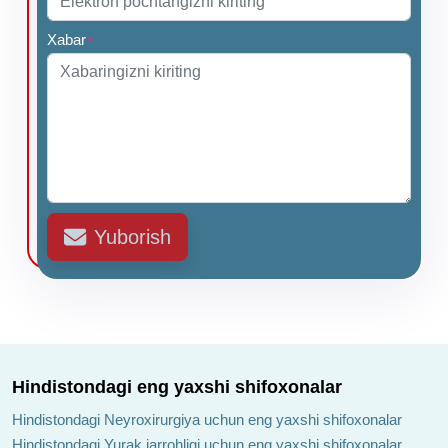
Xabar
*
Yuborish
Hindistondagi eng yaxshi shifoxonalar
Hindistondagi Neyroxirurgiya uchun eng yaxshi shifoxonalar
Hindistondagi Yurak jarrohligi uchun eng yaxshi shifoxonalar