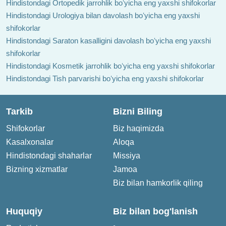
Hindistondagi Ortopedik jarrohlik boʻyicha eng yaxshi shifokorlar
Hindistondagi Urologiya bilan davolash boʻyicha eng yaxshi
shifokorlar
Hindistondagi Saraton kasalligini davolash boʻyicha eng yaxshi
shifokorlar
Hindistondagi Kosmetik jarrohlik boʻyicha eng yaxshi shifokorlar
Hindistondagi Tish parvarishi boʻyicha eng yaxshi shifokorlar
Tarkib
Bizni Biling
Shifokorlar
Biz haqimizda
Kasalxonalar
Aloqa
Hindistondagi shaharlar
Missiya
Bizning xizmatlar
Jamoa
Biz bilan hamkorlik qiling
Huquqiy
Biz bilan bog'lanish