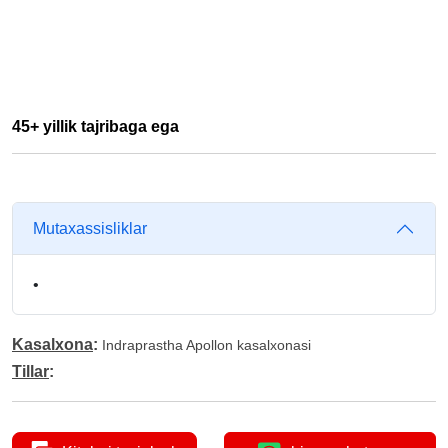
45+ yillik tajribaga ega
Mutaxassisliklar
•
Kasalxona
:
Indraprastha Apollon kasalxonasi
Tillar
: