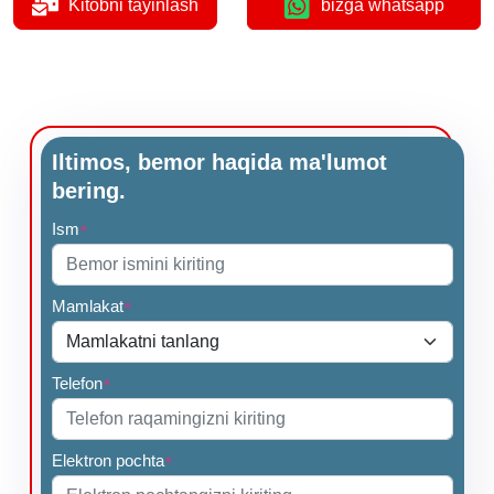
Kitobni tayinlash
bizga whatsapp
Iltimos, bemor haqida ma'lumot
bering.
Ism
*
Mamlakat
*
Telefon
*
Elektron pochta
*