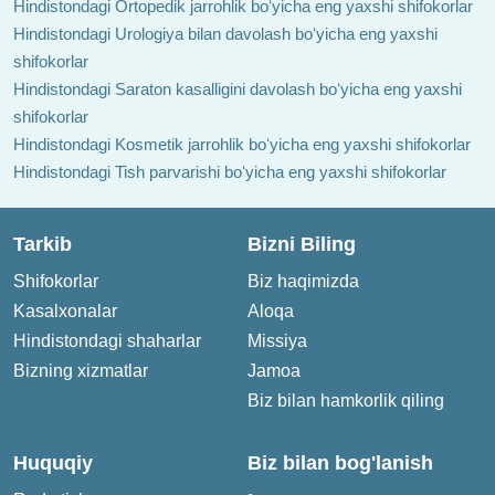
Hindistondagi Ortopedik jarrohlik boʻyicha eng yaxshi shifokorlar
Hindistondagi Urologiya bilan davolash boʻyicha eng yaxshi
shifokorlar
Hindistondagi Saraton kasalligini davolash boʻyicha eng yaxshi
shifokorlar
Hindistondagi Kosmetik jarrohlik boʻyicha eng yaxshi shifokorlar
Hindistondagi Tish parvarishi boʻyicha eng yaxshi shifokorlar
Tarkib
Bizni Biling
Shifokorlar
Biz haqimizda
Kasalxonalar
Aloqa
Hindistondagi shaharlar
Missiya
Bizning xizmatlar
Jamoa
Biz bilan hamkorlik qiling
Huquqiy
Biz bilan bog'lanish