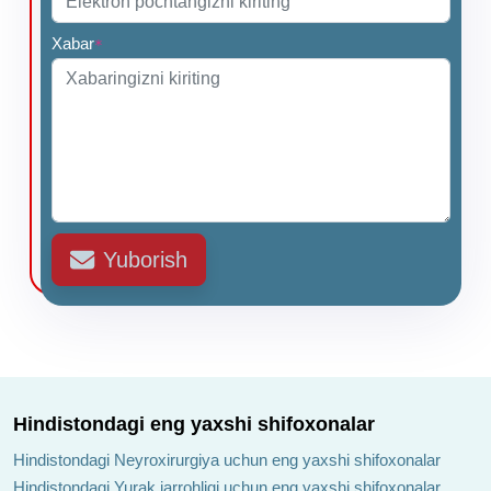
Xabar
*
Yuborish
Hindistondagi eng yaxshi shifoxonalar
Hindistondagi Neyroxirurgiya uchun eng yaxshi shifoxonalar
Hindistondagi Yurak jarrohligi uchun eng yaxshi shifoxonalar