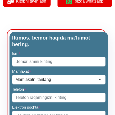
Kitobni tayinlash
bizga whatsapp
Iltimos, bemor haqida ma'lumot
bering.
Ism
*
Mamlakat
*
Telefon
*
Elektron pochta
*