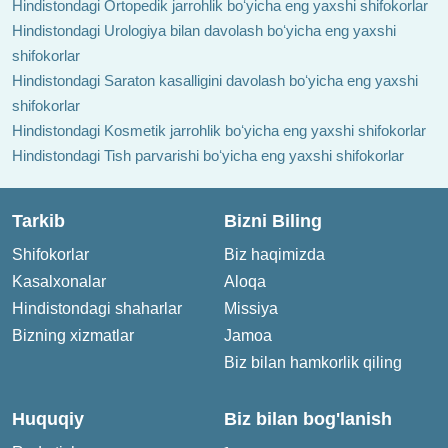
Hindistondagi Ortopedik jarrohlik boʻyicha eng yaxshi shifokorlar
Hindistondagi Urologiya bilan davolash boʻyicha eng yaxshi
shifokorlar
Hindistondagi Saraton kasalligini davolash boʻyicha eng yaxshi
shifokorlar
Hindistondagi Kosmetik jarrohlik boʻyicha eng yaxshi shifokorlar
Hindistondagi Tish parvarishi boʻyicha eng yaxshi shifokorlar
Tarkib
Bizni Biling
Shifokorlar
Biz haqimizda
Kasalxonalar
Aloqa
Hindistondagi shaharlar
Missiya
Bizning xizmatlar
Jamoa
Biz bilan hamkorlik qiling
Huquqiy
Biz bilan bog'lanish