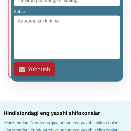
Xabar
*
Yuborish
Hindistondagi eng yaxshi shifoxonalar
Hindistondagi Neyroxirurgiya uchun eng yaxshi shifoxonalar
Hindistondagi Yurak jarrohligi uchun eng yaxshi shifoxonalar