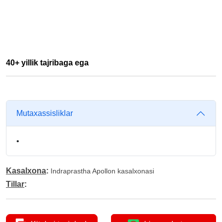
40+ yillik tajribaga ega
Mutaxassisliklar
•
Kasalxona
:
Indraprastha Apollon kasalxonasi
Tillar
: