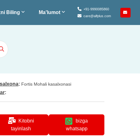
+91-9990085860
ni Biling
Ma'lumot
care@alfplus.com
salxona
:
Fortis Mohali kasalxonasi
lar
:
Kitobni
bizga
whatsapp
tayinlash