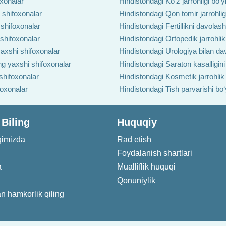
oxonalar
Hindistondagi Ko'z jarrohligi boʻ
 shifoxonalar
Hindistondagi Qon tomir jarrohlig
 shifoxonalar
Hindistondagi Fertillikni davolas
 shifoxonalar
Hindistondagi Ortopedik jarrohlik
axshi shifoxonalar
Hindistondagi Urologiya bilan da
ng yaxshi shifoxonalar
Hindistondagi Saraton kasalligin
shifoxonalar
Hindistondagi Kosmetik jarrohlik
foxonalar
Hindistondagi Tish parvarishi bo
 Biling
Huquqiy
qimizda
Rad etish
Foydalanish shartlari
a
Mualliflik huquqi
Qonuniylik
an hamkorlik qiling