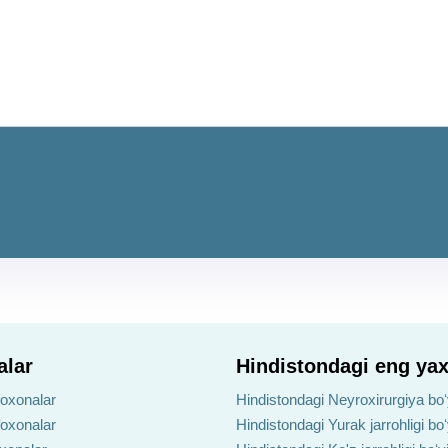
alar
Hindistondagi eng yax
foxonalar
Hindistondagi Neyroxirurgiya boʻ
foxonalar
Hindistondagi Yurak jarrohligi bo