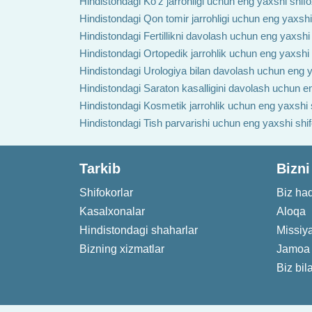
Hindistondagi Ko'z jarrohligi uchun eng yaxshi shif
Hindistondagi Qon tomir jarrohligi uchun eng yaxshi
Hindistondagi Fertillikni davolash uchun eng yaxshi
Hindistondagi Ortopedik jarrohlik uchun eng yaxshi
Hindistondagi Urologiya bilan davolash uchun eng y
Hindistondagi Saraton kasalligini davolash uchun e
Hindistondagi Kosmetik jarrohlik uchun eng yaxshi 
Hindistondagi Tish parvarishi uchun eng yaxshi shi
Tarkib
Bizni
Shifokorlar
Biz ha
Kasalxonalar
Aloqa
Hindistondagi shaharlar
Missiy
Bizning xizmatlar
Jamoa
Biz bil