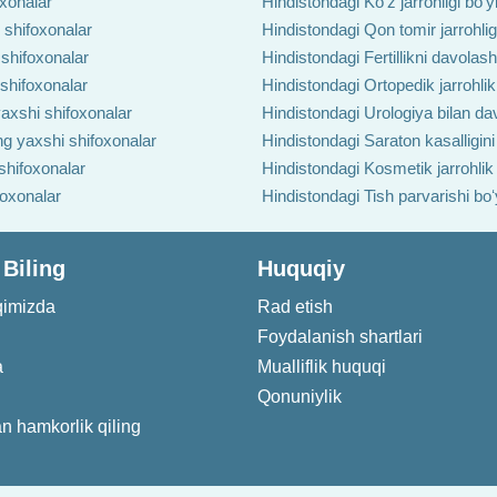
oxonalar
Hindistondagi Ko'z jarrohligi boʻ
 shifoxonalar
Hindistondagi Qon tomir jarrohlig
 shifoxonalar
Hindistondagi Fertillikni davolas
 shifoxonalar
Hindistondagi Ortopedik jarrohlik
axshi shifoxonalar
Hindistondagi Urologiya bilan da
ng yaxshi shifoxonalar
Hindistondagi Saraton kasalligin
shifoxonalar
Hindistondagi Kosmetik jarrohlik
foxonalar
Hindistondagi Tish parvarishi bo
 Biling
Huquqiy
qimizda
Rad etish
Foydalanish shartlari
a
Mualliflik huquqi
Qonuniylik
an hamkorlik qiling