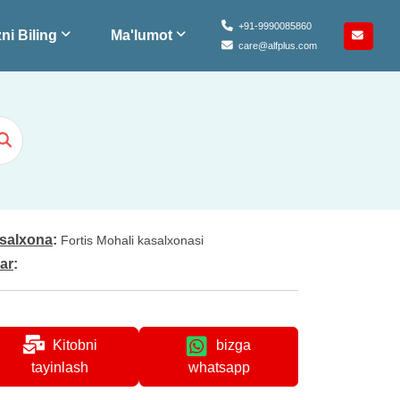
+91-9990085860
ni Biling
Ma'lumot
care@alfplus.com
salxona
:
Fortis Mohali kasalxonasi
lar
:
Kitobni
bizga
whatsapp
tayinlash