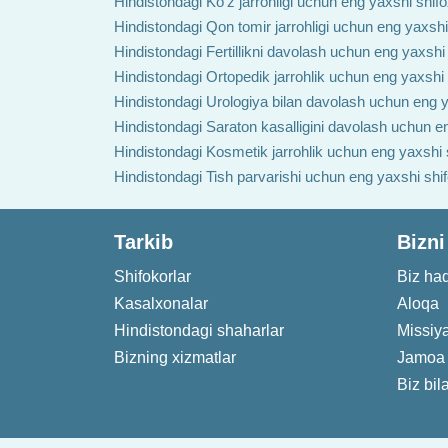
Hindistondagi Ko'z jarrohligi uchun eng yaxshi shif
Hindistondagi Qon tomir jarrohligi uchun eng yaxshi
Hindistondagi Fertillikni davolash uchun eng yaxshi
Hindistondagi Ortopedik jarrohlik uchun eng yaxshi
Hindistondagi Urologiya bilan davolash uchun eng y
Hindistondagi Saraton kasalligini davolash uchun e
Hindistondagi Kosmetik jarrohlik uchun eng yaxshi 
Hindistondagi Tish parvarishi uchun eng yaxshi shi
Tarkib
Bizni
Shifokorlar
Biz ha
Kasalxonalar
Aloqa
Hindistondagi shaharlar
Missiy
Bizning xizmatlar
Jamoa
Biz bil