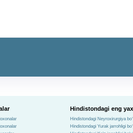
alar
Hindistondagi eng yax
foxonalar
Hindistondagi Neyroxirurgiya boʻ
foxonalar
Hindistondagi Yurak jarrohligi bo