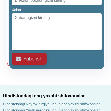
Xabar
*
Yuborish
Hindistondagi eng yaxshi shifoxonalar
Hindistondagi Neyroxirurgiya uchun eng yaxshi shifoxonalar
Hindistondagi Yurak jarrohligi uchun eng yaxshi shifoxonalar