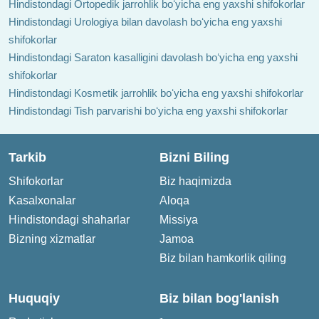
Hindistondagi Ortopedik jarrohlik boʻyicha eng yaxshi shifokorlar
Hindistondagi Urologiya bilan davolash boʻyicha eng yaxshi
shifokorlar
Hindistondagi Saraton kasalligini davolash boʻyicha eng yaxshi
shifokorlar
Hindistondagi Kosmetik jarrohlik boʻyicha eng yaxshi shifokorlar
Hindistondagi Tish parvarishi boʻyicha eng yaxshi shifokorlar
Tarkib
Bizni Biling
Shifokorlar
Biz haqimizda
Kasalxonalar
Aloqa
Hindistondagi shaharlar
Missiya
Bizning xizmatlar
Jamoa
Biz bilan hamkorlik qiling
Huquqiy
Biz bilan bog'lanish