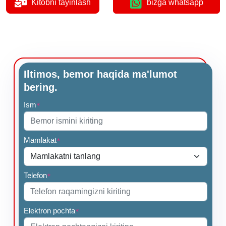
Kitobni tayinlash
bizga whatsapp
Iltimos, bemor haqida ma'lumot
bering.
Ism
*
Mamlakat
*
Telefon
*
Elektron pochta
*