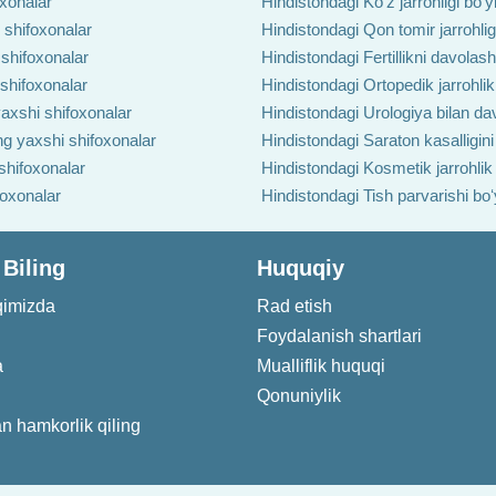
oxonalar
Hindistondagi Ko'z jarrohligi boʻ
 shifoxonalar
Hindistondagi Qon tomir jarrohlig
 shifoxonalar
Hindistondagi Fertillikni davolas
 shifoxonalar
Hindistondagi Ortopedik jarrohlik
axshi shifoxonalar
Hindistondagi Urologiya bilan da
ng yaxshi shifoxonalar
Hindistondagi Saraton kasalligin
shifoxonalar
Hindistondagi Kosmetik jarrohlik
foxonalar
Hindistondagi Tish parvarishi bo
 Biling
Huquqiy
qimizda
Rad etish
Foydalanish shartlari
a
Mualliflik huquqi
Qonuniylik
an hamkorlik qiling