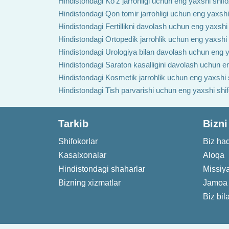
Hindistondagi Ko'z jarrohligi uchun eng yaxshi shif
Hindistondagi Qon tomir jarrohligi uchun eng yaxshi
Hindistondagi Fertillikni davolash uchun eng yaxshi
Hindistondagi Ortopedik jarrohlik uchun eng yaxshi
Hindistondagi Urologiya bilan davolash uchun eng y
Hindistondagi Saraton kasalligini davolash uchun e
Hindistondagi Kosmetik jarrohlik uchun eng yaxshi 
Hindistondagi Tish parvarishi uchun eng yaxshi shi
Tarkib
Bizni
Shifokorlar
Biz ha
Kasalxonalar
Aloqa
Hindistondagi shaharlar
Missiy
Bizning xizmatlar
Jamoa
Biz bil