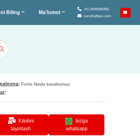
+91-9990085860
ni Biling
Ma'lumot
care@alfplus.com
salxona
:
Fortis Noida kasalxonasi
lar
:
Kitobni
bizga
whatsapp
tayinlash