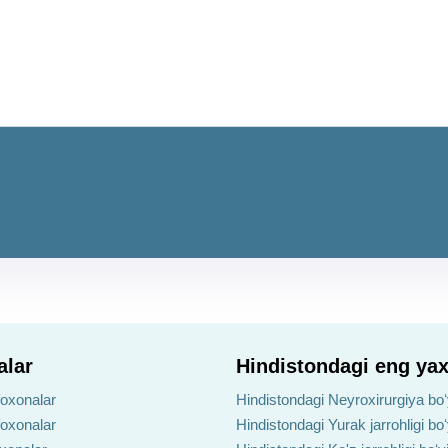
alar
Hindistondagi eng yax
foxonalar
Hindistondagi Neyroxirurgiya boʻ
foxonalar
Hindistondagi Yurak jarrohligi bo