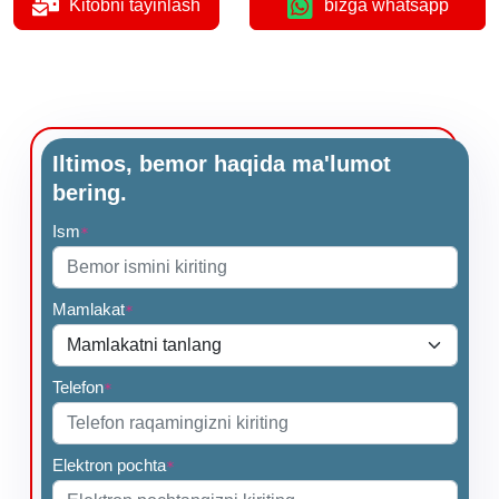
Kitobni tayinlash
bizga whatsapp
Iltimos, bemor haqida ma'lumot
bering.
Ism
*
Mamlakat
*
Telefon
*
Elektron pochta
*