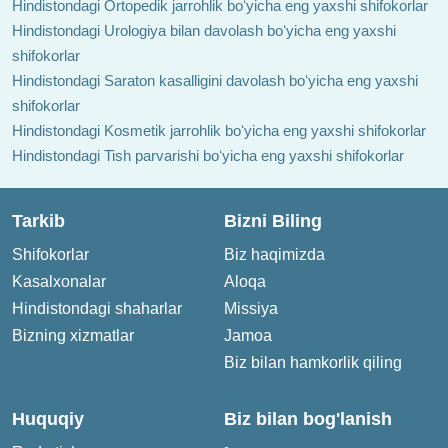
Hindistondagi Ortopedik jarrohlik boʻyicha eng yaxshi shifokorlar
Hindistondagi Urologiya bilan davolash boʻyicha eng yaxshi
shifokorlar
Hindistondagi Saraton kasalligini davolash boʻyicha eng yaxshi
shifokorlar
Hindistondagi Kosmetik jarrohlik boʻyicha eng yaxshi shifokorlar
Hindistondagi Tish parvarishi boʻyicha eng yaxshi shifokorlar
Tarkib
Bizni Biling
Shifokorlar
Biz haqimizda
Kasalxonalar
Aloqa
Hindistondagi shaharlar
Missiya
Bizning xizmatlar
Jamoa
Biz bilan hamkorlik qiling
Huquqiy
Biz bilan bog'lanish