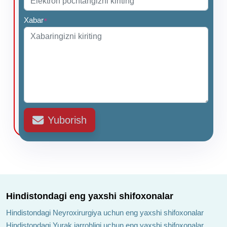
Xabar
*
Yuborish
Hindistondagi eng yaxshi shifoxonalar
Hindistondagi Neyroxirurgiya uchun eng yaxshi shifoxonalar
Hindistondagi Yurak jarrohligi uchun eng yaxshi shifoxonalar