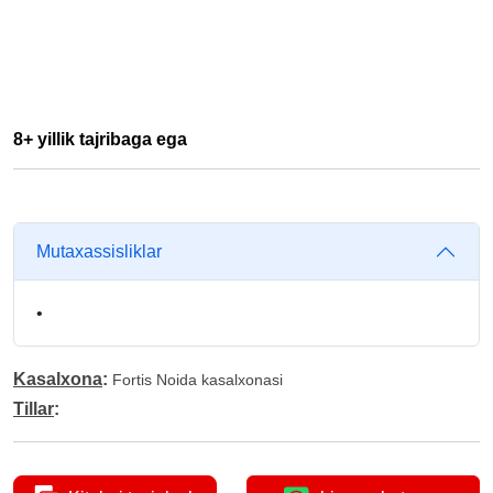
8+ yillik tajribaga ega
Mutaxassisliklar
•
Kasalxona
:
Fortis Noida kasalxonasi
Tillar
: