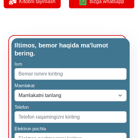
Kitobni tayinlash
bizga whatsapp
Iltimos, bemor haqida ma'lumot
bering.
Ism
*
Mamlakat
*
Telefon
*
Elektron pochta
*