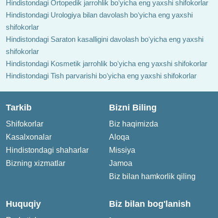
Hindistondagi Ortopedik jarrohlik boʻyicha eng yaxshi shifokorlar
Hindistondagi Urologiya bilan davolash boʻyicha eng yaxshi
shifokorlar
Hindistondagi Saraton kasalligini davolash boʻyicha eng yaxshi
shifokorlar
Hindistondagi Kosmetik jarrohlik boʻyicha eng yaxshi shifokorlar
Hindistondagi Tish parvarishi boʻyicha eng yaxshi shifokorlar
Tarkib
Bizni Biling
Shifokorlar
Biz haqimizda
Kasalxonalar
Aloqa
Hindistondagi shaharlar
Missiya
Bizning xizmatlar
Jamoa
Biz bilan hamkorlik qiling
Huquqiy
Biz bilan bog'lanish