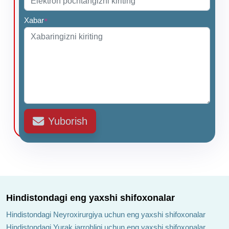
Xabar
*
Yuborish
Hindistondagi eng yaxshi shifoxonalar
Hindistondagi Neyroxirurgiya uchun eng yaxshi shifoxonalar
Hindistondagi Yurak jarrohligi uchun eng yaxshi shifoxonalar