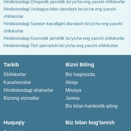
Hindistondagi Ortopedik jarrohlik boʻyicha eng yaxshi shifokorlar
Hindistondagi Urologiya bilan davolash boʻyicha eng yaxshi
shifokorlar
Hindistondagi Saraton kasalligini davolash boʻyicha eng yaxshi
shifokorlar
Hindistondagi Kosmetik jarrohlik boʻyicha eng yaxshi shifokorlar
Hindistondagi Tish parvarishi boʻyicha eng yaxshi shifokorlar
Tarkib
Bizni Biling
Shifokorlar
Biz haqimizda
Kasalxonalar
Aloqa
Hindistondagi shaharlar
Missiya
Bizning xizmatlar
Jamoa
Biz bilan hamkorlik qiling
Huquqiy
Biz bilan bog'lanish