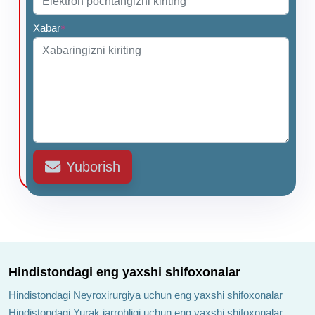
Xabar
*
Yuborish
Hindistondagi eng yaxshi shifoxonalar
Hindistondagi Neyroxirurgiya uchun eng yaxshi shifoxonalar
Hindistondagi Yurak jarrohligi uchun eng yaxshi shifoxonalar