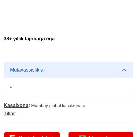
38+ yillik tajribaga ega
Mutaxassisliklar
•
Kasalxona
:
Mumbay global kasalxonasi
Tillar
: