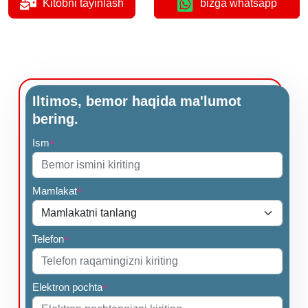
Kitobni tayinlash
bizga whatsapp
Iltimos, bemor haqida ma'lumot
bering.
Ism
*
Mamlakat
*
Telefon
*
Elektron pochta
*