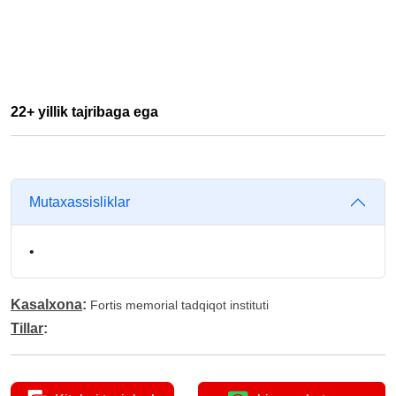
22+ yillik tajribaga ega
Mutaxassisliklar
•
Kasalxona
:
Fortis memorial tadqiqot instituti
Tillar
: