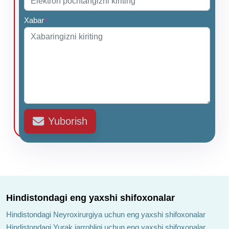
Xabar
*
Yuborish
Hindistondagi eng yaxshi shifoxonalar
Hindistondagi Neyroxirurgiya uchun eng yaxshi shifoxonalar
Hindistondagi Yurak jarrohligi uchun eng yaxshi shifoxonalar