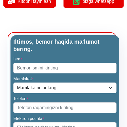
Kitobni tayinlash
bizga whatsapp
Iltimos, bemor haqida ma'lumot
bering.
Ism
*
Mamlakat
*
Telefon
*
Elektron pochta
*