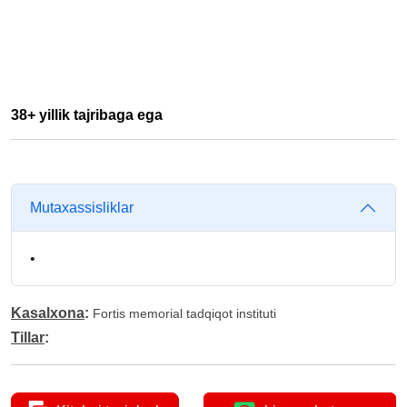
38+ yillik tajribaga ega
Mutaxassisliklar
•
Kasalxona
:
Fortis memorial tadqiqot instituti
Tillar
: