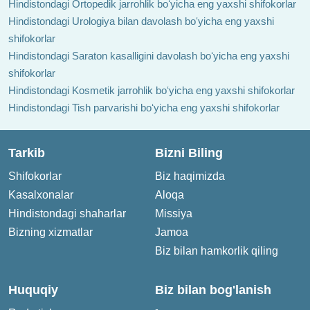
Hindistondagi Ortopedik jarrohlik boʻyicha eng yaxshi shifokorlar
Hindistondagi Urologiya bilan davolash boʻyicha eng yaxshi
shifokorlar
Hindistondagi Saraton kasalligini davolash boʻyicha eng yaxshi
shifokorlar
Hindistondagi Kosmetik jarrohlik boʻyicha eng yaxshi shifokorlar
Hindistondagi Tish parvarishi boʻyicha eng yaxshi shifokorlar
Tarkib
Bizni Biling
Shifokorlar
Biz haqimizda
Kasalxonalar
Aloqa
Hindistondagi shaharlar
Missiya
Bizning xizmatlar
Jamoa
Biz bilan hamkorlik qiling
Huquqiy
Biz bilan bog'lanish