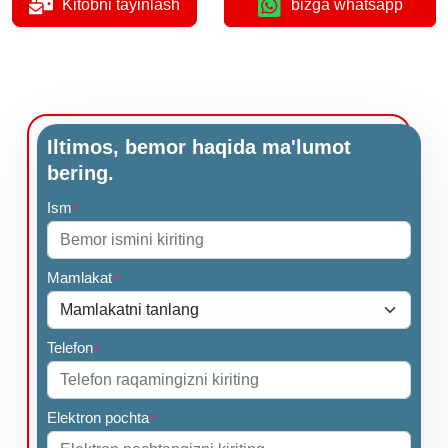
Kitobni tayinlash
bizga whatsapp
Iltimos, bemor haqida ma'lumot
bering.
Ism
*
Mamlakat
*
Telefon
*
Elektron pochta
*