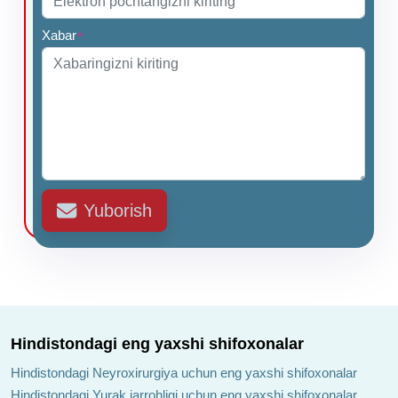
Xabar
*
Yuborish
Hindistondagi eng yaxshi shifoxonalar
Hindistondagi Neyroxirurgiya uchun eng yaxshi shifoxonalar
Hindistondagi Yurak jarrohligi uchun eng yaxshi shifoxonalar