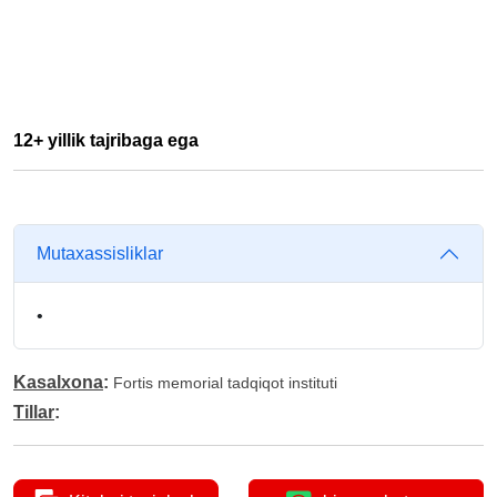
12+ yillik tajribaga ega
Mutaxassisliklar
•
Kasalxona
:
Fortis memorial tadqiqot instituti
Tillar
: