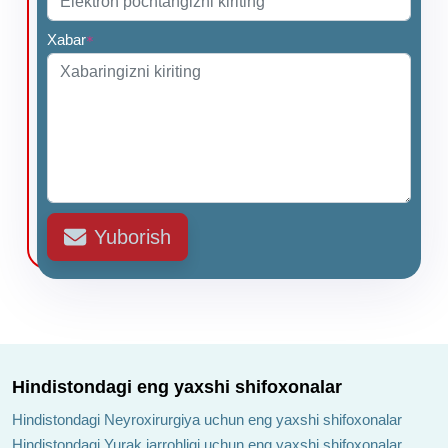
Xabar
*
Yuborish
Hindistondagi eng yaxshi shifoxonalar
Hindistondagi Neyroxirurgiya uchun eng yaxshi shifoxonalar
Hindistondagi Yurak jarrohligi uchun eng yaxshi shifoxonalar