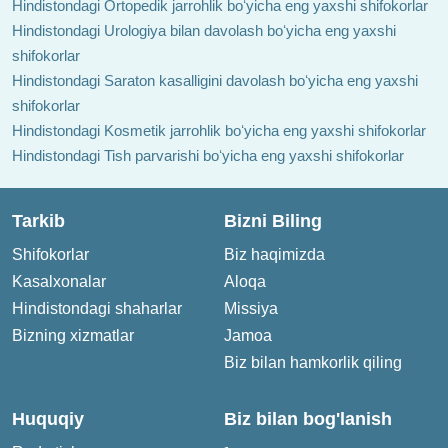
Hindistondagi Ortopedik jarrohlik boʻyicha eng yaxshi shifokorlar
Hindistondagi Urologiya bilan davolash boʻyicha eng yaxshi
shifokorlar
Hindistondagi Saraton kasalligini davolash boʻyicha eng yaxshi
shifokorlar
Hindistondagi Kosmetik jarrohlik boʻyicha eng yaxshi shifokorlar
Hindistondagi Tish parvarishi boʻyicha eng yaxshi shifokorlar
Tarkib
Bizni Biling
Shifokorlar
Biz haqimizda
Kasalxonalar
Aloqa
Hindistondagi shaharlar
Missiya
Bizning xizmatlar
Jamoa
Biz bilan hamkorlik qiling
Huquqiy
Biz bilan bog'lanish