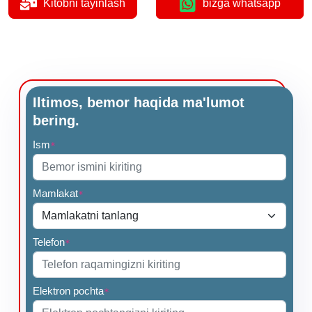
Kitobni tayinlash
bizga whatsapp
Iltimos, bemor haqida ma'lumot
bering.
Ism
*
Mamlakat
*
Telefon
*
Elektron pochta
*