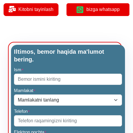
Kitobni tayinlash
bizga whatsapp
Iltimos, bemor haqida ma'lumot
bering.
Ism
*
Mamlakat
*
Telefon
*
Elektron pochta
*