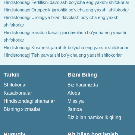
Hindistondagi Fertillikni davolash boʻyicha eng yaxshi shifokorlar
Hindistondagi Ortopedik jarrohlik boʻyicha eng yaxshi shifokorlar
Hindistondagi Urologiya bilan davolash boʻyicha eng yaxshi
shifokorlar
Hindistondagi Saraton kasalligini davolash boʻyicha eng yaxshi
shifokorlar
Hindistondagi Kosmetik jarrohlik boʻyicha eng yaxshi shifokorlar
Hindistondagi Tish parvarishi boʻyicha eng yaxshi shifokorlar
Tarkib
Bizni Biling
Shifokorlar
Biz haqimizda
Kasalxonalar
Aloqa
Hindistondagi shaharlar
Missiya
Bizning xizmatlar
Jamoa
Biz bilan hamkorlik qiling
Huquqiy
Biz bilan bog'lanish