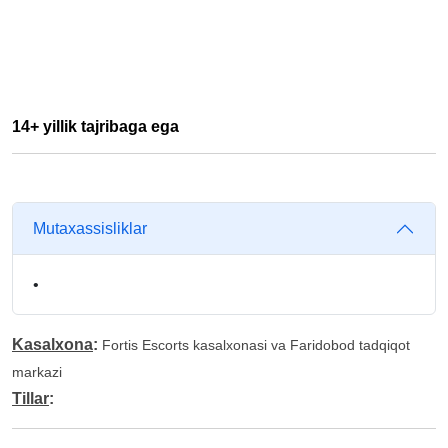
14+ yillik tajribaga ega
Mutaxassisliklar
•
Kasalxona
:
Fortis Escorts kasalxonasi va Faridobod tadqiqot
markazi
Tillar
: