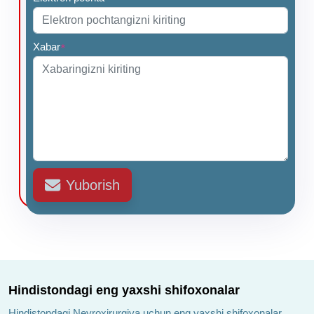
Xabar
*
Yuborish
Hindistondagi eng yaxshi shifoxonalar
Hindistondagi Neyroxirurgiya uchun eng yaxshi shifoxonalar