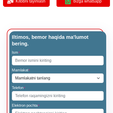
Kitobni tayinlash
bizga whatsapp
Iltimos, bemor haqida ma'lumot
bering.
Ism
*
Mamlakat
*
Telefon
*
Elektron pochta
*