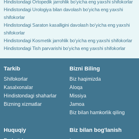
Hindistondagi Ortopedik jarrohlik boʻyicha eng yaxshi shifokorlar
Hindistondagi Urologiya bilan davolash boʻyicha eng yaxshi
shifokorlar
Hindistondagi Saraton kasalligini davolash boʻyicha eng yaxshi
shifokorlar
Hindistondagi Kosmetik jarrohlik boʻyicha eng yaxshi shifokorlar
Hindistondagi Tish parvarishi boʻyicha eng yaxshi shifokorlar
Tarkib
Bizni Biling
Shifokorlar
Biz haqimizda
Kasalxonalar
Aloqa
Hindistondagi shaharlar
Missiya
Bizning xizmatlar
Jamoa
Biz bilan hamkorlik qiling
Huquqiy
Biz bilan bog'lanish