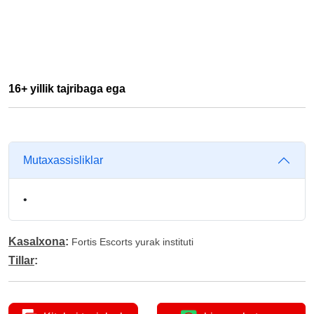
16+ yillik tajribaga ega
Mutaxassisliklar
•
Kasalxona
:
Fortis Escorts yurak instituti
Tillar
: