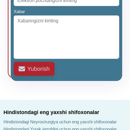
Xabar
*
Yuborish
Hindistondagi eng yaxshi shifoxonalar
Hindistondagi Neyroxirurgiya uchun eng yaxshi shifoxonalar
Hindistondagi Yurak jarrohligi uchun eng yaxshi shifoxonalar