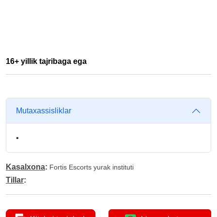
16+ yillik tajribaga ega
Mutaxassisliklar
•
Kasalxona
:
Fortis Escorts yurak instituti
Tillar
: