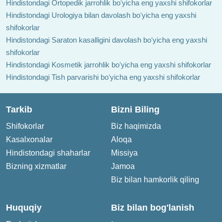
Hindistondagi Ortopedik jarrohlik boʻyicha eng yaxshi shifokorlar
Hindistondagi Urologiya bilan davolash boʻyicha eng yaxshi
shifokorlar
Hindistondagi Saraton kasalligini davolash boʻyicha eng yaxshi
shifokorlar
Hindistondagi Kosmetik jarrohlik boʻyicha eng yaxshi shifokorlar
Hindistondagi Tish parvarishi boʻyicha eng yaxshi shifokorlar
Tarkib
Bizni Biling
Shifokorlar
Biz haqimizda
Kasalxonalar
Aloqa
Hindistondagi shaharlar
Missiya
Bizning xizmatlar
Jamoa
Biz bilan hamkorlik qiling
Huquqiy
Biz bilan bog'lanish