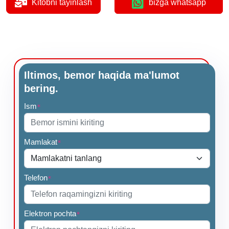
Kitobni tayinlash
bizga whatsapp
Iltimos, bemor haqida ma'lumot
bering.
Ism
*
Mamlakat
*
Telefon
*
Elektron pochta
*