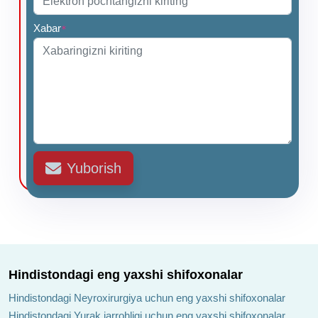
Xabar
*
Yuborish
Hindistondagi eng yaxshi shifoxonalar
Hindistondagi Neyroxirurgiya uchun eng yaxshi shifoxonalar
Hindistondagi Yurak jarrohligi uchun eng yaxshi shifoxonalar