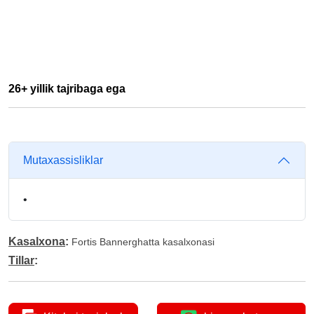
26+ yillik tajribaga ega
Mutaxassisliklar
•
Kasalxona
:
Fortis Bannerghatta kasalxonasi
Tillar
: