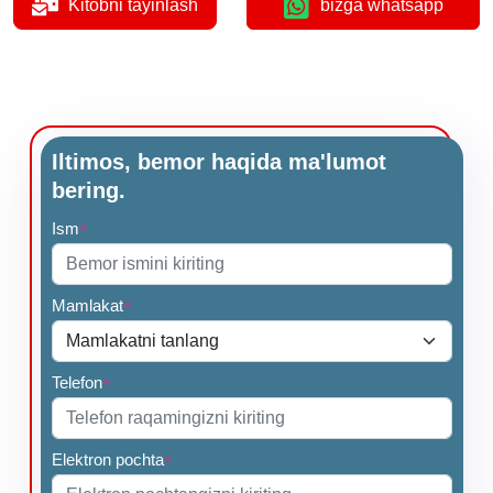
Kitobni tayinlash
bizga whatsapp
Iltimos, bemor haqida ma'lumot
bering.
Ism
*
Mamlakat
*
Telefon
*
Elektron pochta
*