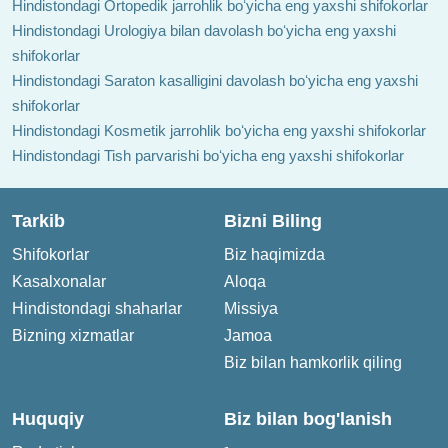
Hindistondagi Ortopedik jarrohlik boʻyicha eng yaxshi shifokorlar
Hindistondagi Urologiya bilan davolash boʻyicha eng yaxshi
shifokorlar
Hindistondagi Saraton kasalligini davolash boʻyicha eng yaxshi
shifokorlar
Hindistondagi Kosmetik jarrohlik boʻyicha eng yaxshi shifokorlar
Hindistondagi Tish parvarishi boʻyicha eng yaxshi shifokorlar
Tarkib
Bizni Biling
Shifokorlar
Biz haqimizda
Kasalxonalar
Aloqa
Hindistondagi shaharlar
Missiya
Bizning xizmatlar
Jamoa
Biz bilan hamkorlik qiling
Huquqiy
Biz bilan bog'lanish