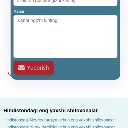
Xabar
*
Yuborish
Hindistondagi eng yaxshi shifoxonalar
Hindistondagi Neyroxirurgiya uchun eng yaxshi shifoxonalar
Hindistondagi Yurak jarrohligi uchun eng yaxshi shifoxonalar