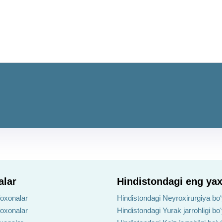
alar
Hindistondagi eng yax
foxonalar
Hindistondagi Neyroxirurgiya boʻ
foxonalar
Hindistondagi Yurak jarrohligi bo