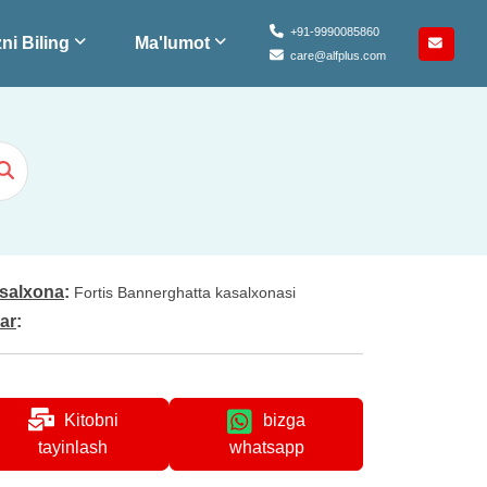
+91-9990085860
ni Biling
Ma'lumot
care@alfplus.com
salxona
:
Fortis Bannerghatta kasalxonasi
lar
:
Kitobni
bizga
whatsapp
tayinlash