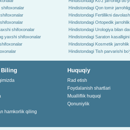
oxonalar
Hindistondagi Ko'z jarrohligi boʻ
 shifoxonalar
Hindistondagi Qon tomir jarrohlig
 shifoxonalar
Hindistondagi Fertillikni davolas
 shifoxonalar
Hindistondagi Ortopedik jarrohlik
axshi shifoxonalar
Hindistondagi Urologiya bilan da
ng yaxshi shifoxonalar
Hindistondagi Saraton kasalligin
shifoxonalar
Hindistondagi Kosmetik jarrohlik
foxonalar
Hindistondagi Tish parvarishi bo
 Biling
Huquqiy
qimizda
Rad etish
Foydalanish shartlari
a
Mualliflik huquqi
Qonuniylik
an hamkorlik qiling