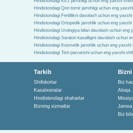
Hindistondagi Ko'z jarrohligi uchun eng yaxshi shif
Hindistondagi Qon tomir jarrohligi uchun eng yaxshi
Hindistondagi Fertillikni davolash uchun eng yaxshi
Hindistondagi Ortopedik jarrohlik uchun eng yaxshi
Hindistondagi Urologiya bilan davolash uchun eng y
Hindistondagi Saraton kasalligini davolash uchun e
Hindistondagi Kosmetik jarrohlik uchun eng yaxshi 
Hindistondagi Tish parvarishi uchun eng yaxshi shi
Tarkib
Bizni
Shifokorlar
Biz ha
Kasalxonalar
Aloqa
Hindistondagi shaharlar
Missiy
Bizning xizmatlar
Jamoa
Biz bil