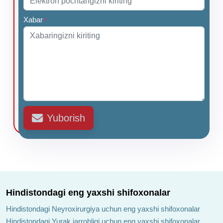
Xabar
*
Yuborish
Hindistondagi eng yaxshi shifoxonalar
Hindistondagi Neyroxirurgiya uchun eng yaxshi shifoxonalar
Hindistondagi Yurak jarrohligi uchun eng yaxshi shifoxonalar