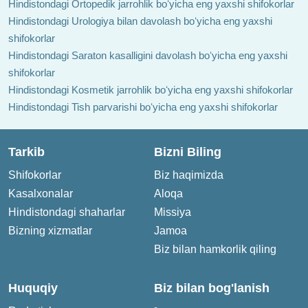
Hindistondagi Ortopedik jarrohlik boʻyicha eng yaxshi shifokorlar
Hindistondagi Urologiya bilan davolash boʻyicha eng yaxshi
shifokorlar
Hindistondagi Saraton kasalligini davolash boʻyicha eng yaxshi
shifokorlar
Hindistondagi Kosmetik jarrohlik boʻyicha eng yaxshi shifokorlar
Hindistondagi Tish parvarishi boʻyicha eng yaxshi shifokorlar
Tarkib
Bizni Biling
Shifokorlar
Biz haqimizda
Kasalxonalar
Aloqa
Hindistondagi shaharlar
Missiya
Bizning xizmatlar
Jamoa
Biz bilan hamkorlik qiling
Huquqiy
Biz bilan bog'lanish