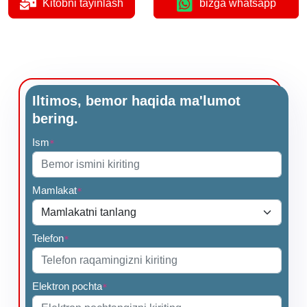
Kitobni tayinlash
bizga whatsapp
Iltimos, bemor haqida ma'lumot
bering.
Ism
*
Mamlakat
*
Telefon
*
Elektron pochta
*