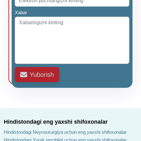
Xabar
*
Yuborish
Hindistondagi eng yaxshi shifoxonalar
Hindistondagi Neyroxirurgiya uchun eng yaxshi shifoxonalar
Hindistondagi Yurak jarrohligi uchun eng yaxshi shifoxonalar