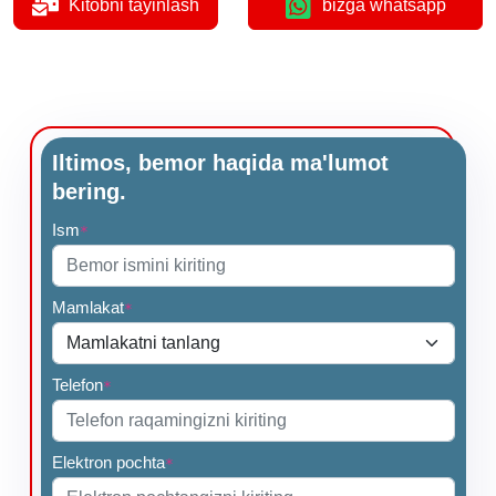
Kitobni tayinlash
bizga whatsapp
Iltimos, bemor haqida ma'lumot
bering.
Ism
*
Mamlakat
*
Telefon
*
Elektron pochta
*