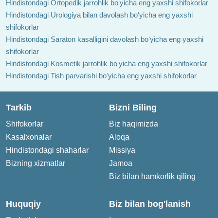
Hindistondagi Ortopedik jarrohlik boʻyicha eng yaxshi shifokorlar
Hindistondagi Urologiya bilan davolash boʻyicha eng yaxshi
shifokorlar
Hindistondagi Saraton kasalligini davolash boʻyicha eng yaxshi
shifokorlar
Hindistondagi Kosmetik jarrohlik boʻyicha eng yaxshi shifokorlar
Hindistondagi Tish parvarishi boʻyicha eng yaxshi shifokorlar
Tarkib
Bizni Biling
Shifokorlar
Biz haqimizda
Kasalxonalar
Aloqa
Hindistondagi shaharlar
Missiya
Bizning xizmatlar
Jamoa
Biz bilan hamkorlik qiling
Huquqiy
Biz bilan bog'lanish