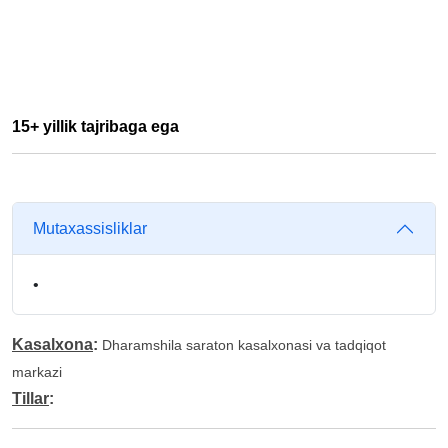
15+ yillik tajribaga ega
Mutaxassisliklar
•
Kasalxona
:
Dharamshila saraton kasalxonasi va tadqiqot
markazi
Tillar
: