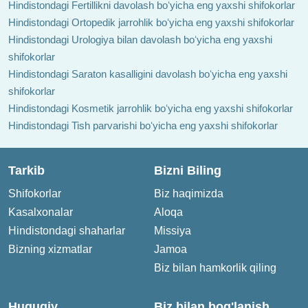
Hindistondagi Fertillikni davolash boʻyicha eng yaxshi shifokorlar
Hindistondagi Ortopedik jarrohlik boʻyicha eng yaxshi shifokorlar
Hindistondagi Urologiya bilan davolash boʻyicha eng yaxshi
shifokorlar
Hindistondagi Saraton kasalligini davolash boʻyicha eng yaxshi
shifokorlar
Hindistondagi Kosmetik jarrohlik boʻyicha eng yaxshi shifokorlar
Hindistondagi Tish parvarishi boʻyicha eng yaxshi shifokorlar
Tarkib
Bizni Biling
Shifokorlar
Biz haqimizda
Kasalxonalar
Aloqa
Hindistondagi shaharlar
Missiya
Bizning xizmatlar
Jamoa
Biz bilan hamkorlik qiling
Huquqiy
Biz bilan bog'lanish