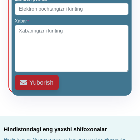
Xabar
*
Yuborish
Hindistondagi eng yaxshi shifoxonalar
Hindistondagi Neyroxirurgiya uchun eng yaxshi shifoxonalar