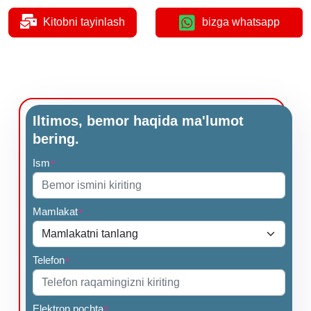
Kitobni tayinlash
bizga whatsapp
Iltimos, bemor haqida ma'lumot
bering.
Ism
*
Mamlakat
*
Telefon
*
Elektron pochta
*