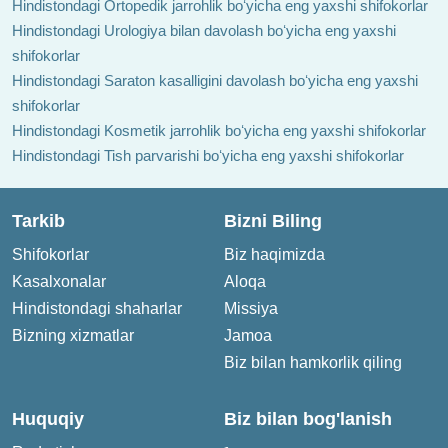
Hindistondagi Ortopedik jarrohlik boʻyicha eng yaxshi shifokorlar
Hindistondagi Urologiya bilan davolash boʻyicha eng yaxshi
shifokorlar
Hindistondagi Saraton kasalligini davolash boʻyicha eng yaxshi
shifokorlar
Hindistondagi Kosmetik jarrohlik boʻyicha eng yaxshi shifokorlar
Hindistondagi Tish parvarishi boʻyicha eng yaxshi shifokorlar
Tarkib
Bizni Biling
Shifokorlar
Biz haqimizda
Kasalxonalar
Aloqa
Hindistondagi shaharlar
Missiya
Bizning xizmatlar
Jamoa
Biz bilan hamkorlik qiling
Huquqiy
Biz bilan bog'lanish