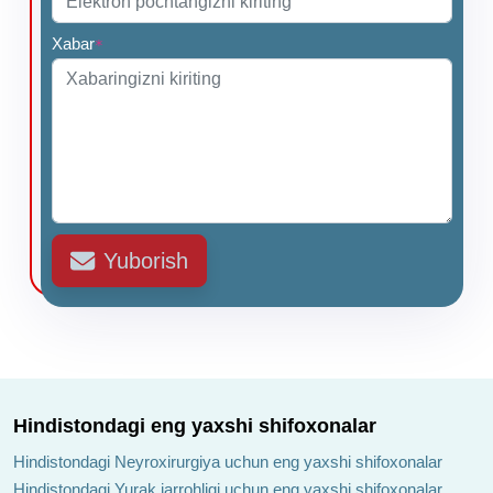
Xabar
*
Yuborish
Hindistondagi eng yaxshi shifoxonalar
Hindistondagi Neyroxirurgiya uchun eng yaxshi shifoxonalar
Hindistondagi Yurak jarrohligi uchun eng yaxshi shifoxonalar