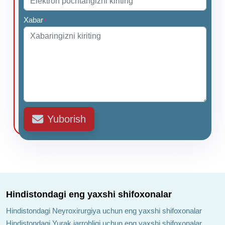
Xabar
*
Yuborish
Hindistondagi eng yaxshi shifoxonalar
Hindistondagi Neyroxirurgiya uchun eng yaxshi shifoxonalar
Hindistondagi Yurak jarrohligi uchun eng yaxshi shifoxonalar