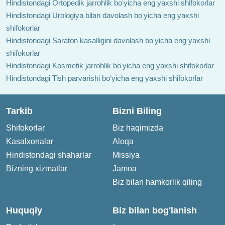
Hindistondagi Ortopedik jarrohlik boʻyicha eng yaxshi shifokorlar
Hindistondagi Urologiya bilan davolash boʻyicha eng yaxshi
shifokorlar
Hindistondagi Saraton kasalligini davolash boʻyicha eng yaxshi
shifokorlar
Hindistondagi Kosmetik jarrohlik boʻyicha eng yaxshi shifokorlar
Hindistondagi Tish parvarishi boʻyicha eng yaxshi shifokorlar
Tarkib
Bizni Biling
Shifokorlar
Biz haqimizda
Kasalxonalar
Aloqa
Hindistondagi shaharlar
Missiya
Bizning xizmatlar
Jamoa
Biz bilan hamkorlik qiling
Huquqiy
Biz bilan bog'lanish