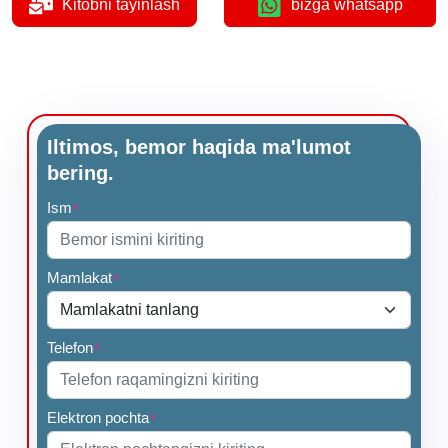
Kitobni tayinlash
bizga whatsapp
Iltimos, bemor haqida ma'lumot
bering.
Ism
*
Mamlakat
*
Telefon
*
Elektron pochta
*