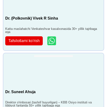
Dr. (Polkovnik) Vivek R Sinha
Katta maslahatchi Venkateshvar kasalxonasida 30+ yillik tajribaga
ega
Tafsilotlarni ko'rish
Dr. Suneel Ahuja
Direktor o'rinbosari (tashrif buyurilgan) – KBB Osiyo instituti va
tibbiyot fanlarida 55+ yillik tajribaga ega