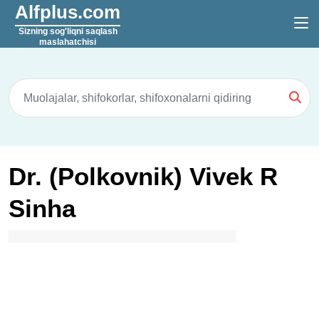
Alfplus.com
Sizning sog'liqni saqlash
maslahatchisi
Dr. (Polkovnik) Vivek R
Sinha