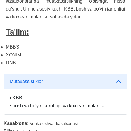
kasalxonalarida mutaxassislikning o'sishiga hissa
qo'shdi. Uning asosiy kuchi KBB, bosh va bo'yin jarrohligi
va koxlear implantlar sohasida yotadi.
Ta'lim:
MBBS
XONIM
DNB
Mutaxassisliklar
•
KBB
•
bosh va bo'yin jarrohligi va koxlear implantlar
Kasalxona
:
Venkateshvar kasalxonasi