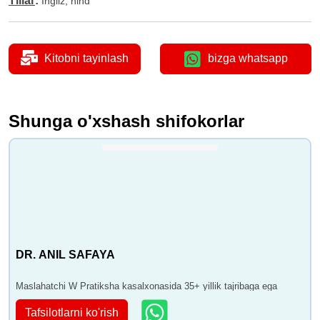
Tillar
:
Ingliz, hind
Kitobni tayinlash
bizga whatsapp
Shunga o'xshash shifokorlar
DR. ANIL SAFAYA
Maslahatchi W Pratiksha kasalxonasida 35+ yillik tajribaga ega
Tafsilotlarni ko'rish