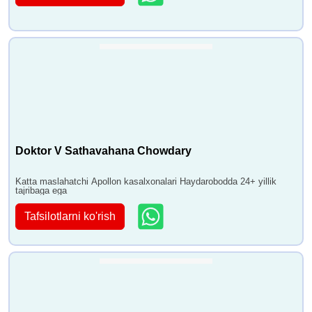
Doktor V Sathavahana Chowdary
Katta maslahatchi Apollon kasalxonalari Haydarobodda 24+ yillik
tajribaga ega
Tafsilotlarni ko'rish