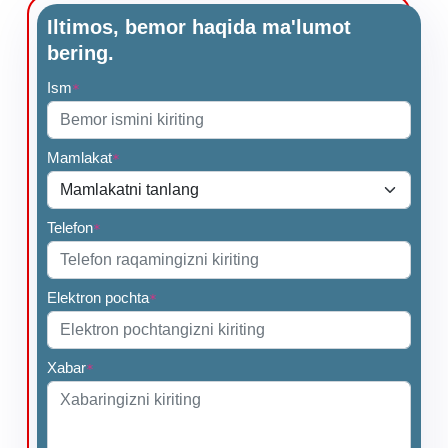
Iltimos, bemor haqida ma'lumot
bering.
Ism
*
Mamlakat
*
Telefon
*
Elektron pochta
*
Xabar
*