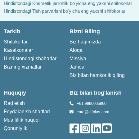
Hindistondagi Kosmetik jarrohlik boʻyicha eng yaxshi shifokorlar
Hindistondagi Tish parvarishi boʻyicha eng yaxshi shifokorlar
Tarkib
Bizni Biling
Shifokorlar
Biz haqimizda
Kasalxonalar
Aloqa
Hindistondagi shaharlar
Missiya
Bizning xizmatlar
Jamoa
Biz bilan hamkorlik qiling
Huquqiy
Biz bilan bog'lanish
Rad etish
+91-9990085860
Foydalanish shartlari
care@alfplus.com
Mualliflik huquqi
Qonuniylik