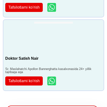
Tafsilotlarni ko'rish
Doktor Satish Nair
Sr. Maslahatchi Apollon Bannerghatta kasalxonasida 24+ yillik
tajribaga ega
Tafsilotlarni ko'rish