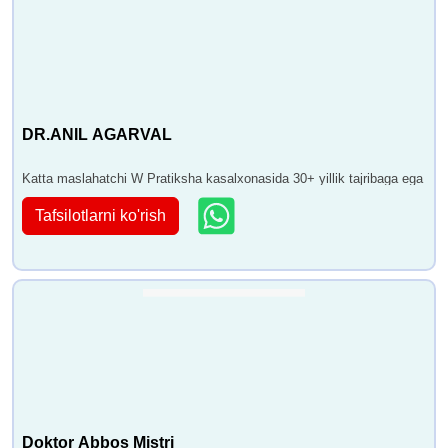
DR.ANIL AGARVAL
Katta maslahatchi W Pratiksha kasalxonasida 30+ yillik tajribaga ega
Tafsilotlarni ko'rish
Doktor Abbos Mistri