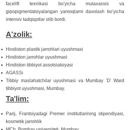
facelift texnikasi bo'yicha mutaxassis va
gipopigmentatsiyalangan yamoqlarni davolash bo'yicha
intensiv tadqiqotlar olib bordi.
A'zolik:
Hindiston plastik jarrohlari uyushmasi
Hindiston jarrohlar uyushmasi
Hindiston tibbiyot assotsiatsiyasi
AGASSi
Tibbiy maslahatchilar uyushmasi va Mumbay 'D' Ward
tibbiyot uyushmasi, Mumbay.
Ta'lim:
Parij, Frantsiyadagi Premer institutlarining stipendiyasi,
kosmetik jarrohlik
MCh, Bombay universiteti, Mumbay