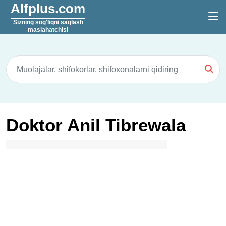
Alfplus.com
Sizning sog'liqni saqlash
maslahatchisi
Doktor Anil Tibrewala