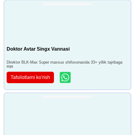
Doktor Avtar Singx Vannasi
Direktor BLK-Max Super maxsus shifoxonasida 33+ yillik tajribaga
ega
Tafsilotlarni ko'rish