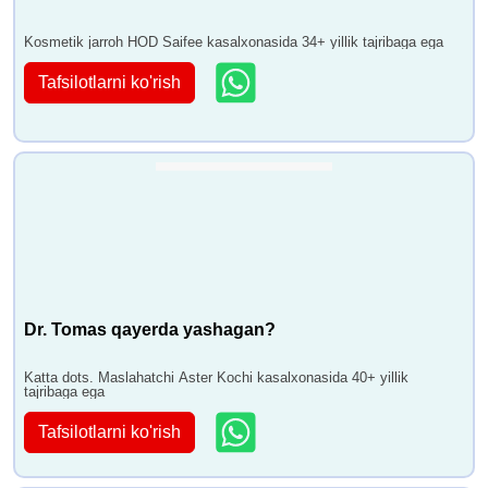
Kosmetik jarroh HOD Saifee kasalxonasida 34+ yillik tajribaga ega
Tafsilotlarni ko'rish
Dr. Tomas qayerda yashagan?
Katta dots. Maslahatchi Aster Kochi kasalxonasida 40+ yillik
tajribaga ega
Tafsilotlarni ko'rish