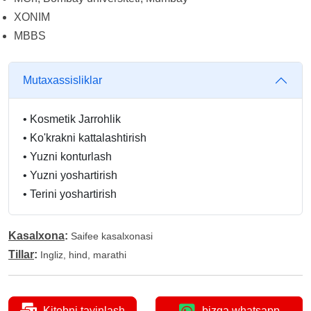
XONIM
MBBS
Mutaxassisliklar
•
Kosmetik Jarrohlik
•
Ko'krakni kattalashtirish
•
Yuzni konturlash
•
Yuzni yoshartirish
•
Terini yoshartirish
Kasalxona
:
Saifee kasalxonasi
Tillar
:
Ingliz, hind, marathi
Kitobni tayinlash
bizga whatsapp