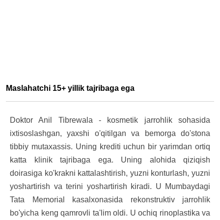
Maslahatchi 15+ yillik tajribaga ega
Doktor Anil Tibrewala - kosmetik jarrohlik sohasida
ixtisoslashgan, yaxshi o'qitilgan va bemorga do'stona
tibbiy mutaxassis. Uning krediti uchun bir yarimdan ortiq
katta klinik tajribaga ega. Uning alohida qiziqish
doirasiga ko'krakni kattalashtirish, yuzni konturlash, yuzni
yoshartirish va terini yoshartirish kiradi. U Mumbaydagi
Tata Memorial kasalxonasida rekonstruktiv jarrohlik
bo'yicha keng qamrovli ta'lim oldi. U ochiq rinoplastika va