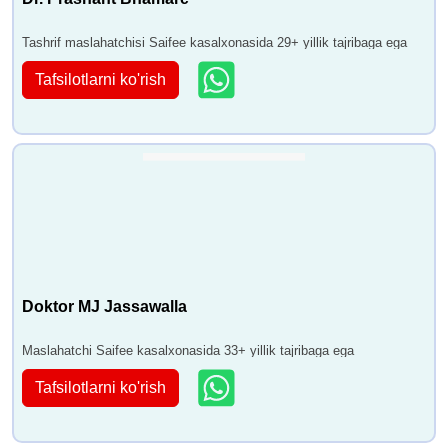
Tashrif maslahatchisi Saifee kasalxonasida 29+ yillik tajribaga ega
Tafsilotlarni ko'rish
Doktor MJ Jassawalla
Maslahatchi Saifee kasalxonasida 33+ yillik tajribaga ega
Tafsilotlarni ko'rish