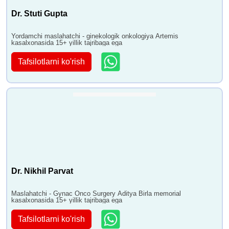
Dr. Stuti Gupta
Yordamchi maslahatchi - ginekologik onkologiya Artemis
kasalxonasida 15+ yillik tajribaga ega
Tafsilotlarni ko'rish
Dr. Nikhil Parvat
Maslahatchi - Gynac Onco Surgery Aditya Birla memorial
kasalxonasida 15+ yillik tajribaga ega
Tafsilotlarni ko'rish