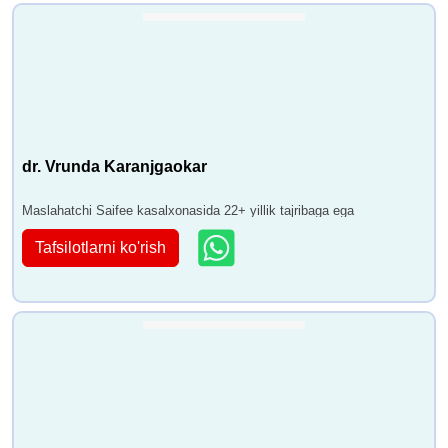
dr. Vrunda Karanjgaokar
Maslahatchi Saifee kasalxonasida 22+ yillik tajribaga ega
Tafsilotlarni ko'rish