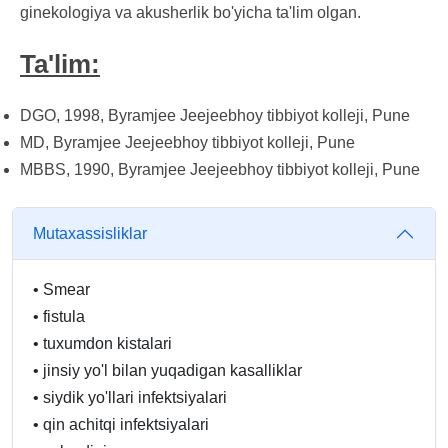
ginekologiya va akusherlik bo'yicha ta'lim olgan.
Ta'lim:
DGO, 1998, Byramjee Jeejeebhoy tibbiyot kolleji, Pune
MD, Byramjee Jeejeebhoy tibbiyot kolleji, Pune
MBBS, 1990, Byramjee Jeejeebhoy tibbiyot kolleji, Pune
Mutaxassisliklar
•
Smear
•
fistula
•
tuxumdon kistalari
•
jinsiy yo'l bilan yuqadigan kasalliklar
•
siydik yo'llari infektsiyalari
•
qin achitqi infektsiyalari