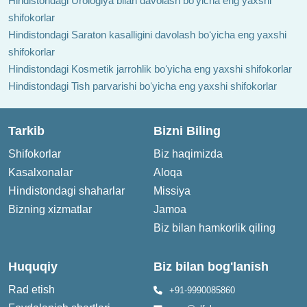
Hindistondagi Urologiya bilan davolash boʻyicha eng yaxshi
shifokorlar
Hindistondagi Saraton kasalligini davolash boʻyicha eng yaxshi
shifokorlar
Hindistondagi Kosmetik jarrohlik boʻyicha eng yaxshi shifokorlar
Hindistondagi Tish parvarishi boʻyicha eng yaxshi shifokorlar
Tarkib
Bizni Biling
Shifokorlar
Biz haqimizda
Kasalxonalar
Aloqa
Hindistondagi shaharlar
Missiya
Bizning xizmatlar
Jamoa
Biz bilan hamkorlik qiling
Huquqiy
Biz bilan bog'lanish
Rad etish
+91-9990085860