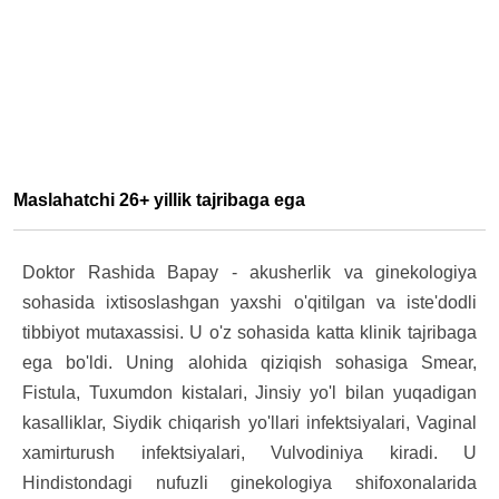
Maslahatchi 26+ yillik tajribaga ega
Doktor Rashida Bapay - akusherlik va ginekologiya
sohasida ixtisoslashgan yaxshi o'qitilgan va iste'dodli
tibbiyot mutaxassisi. U o'z sohasida katta klinik tajribaga
ega bo'ldi. Uning alohida qiziqish sohasiga Smear,
Fistula, Tuxumdon kistalari, Jinsiy yo'l bilan yuqadigan
kasalliklar, Siydik chiqarish yo'llari infektsiyalari, Vaginal
xamirturush infektsiyalari, Vulvodiniya kiradi. U
Hindistondagi nufuzli ginekologiya shifoxonalarida