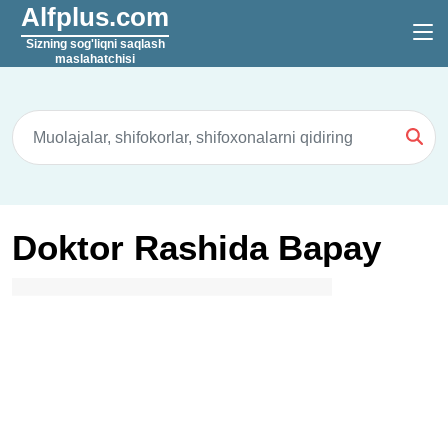
Alfplus.com
Sizning sog'liqni saqlash
maslahatchisi
Doktor Rashida Bapay