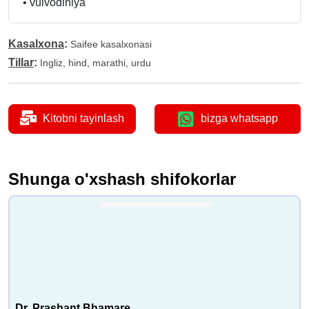
•
vulvodiniya
Kasalxona
:
Saifee kasalxonasi
Tillar
:
Ingliz, hind, marathi, urdu
Kitobni tayinlash
bizga whatsapp
Shunga o'xshash shifokorlar
Dr. Prashant Bhamare