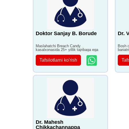
Doktor Sanjay B. Borude
Dr. 
Maslahatchi Breach Candy
Bosh d
kasalxonasida 25+ yillik tajribaga ega
bariatr
tibbiyo
Tafsilotlarni ko'rish
Tafs
Dr. Mahesh
Chikkachannappa