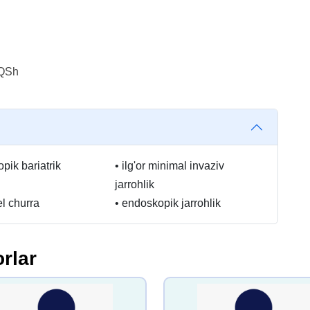
AQSh
pik bariatrik
•
ilg'or minimal invaziv
jarrohlik
el churra
•
endoskopik jarrohlik
rlar