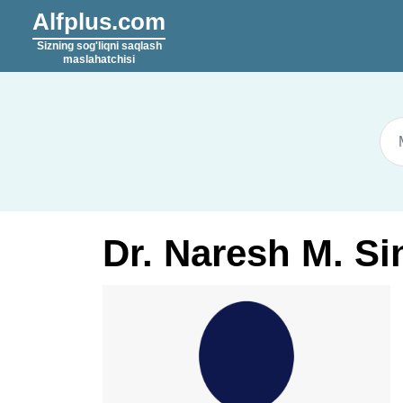
Alfplus.com
Sizning sog'liqni saqlash
maslahatchisi
Dr. Naresh M. Si