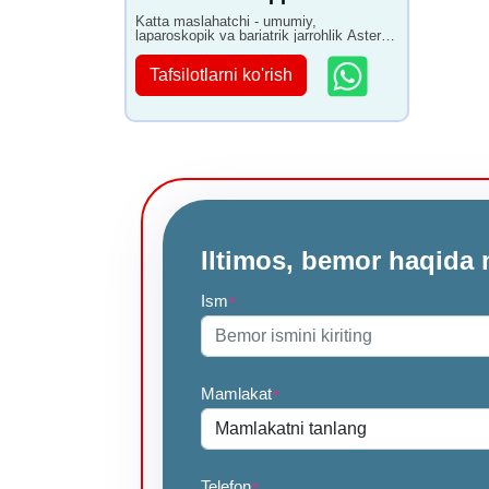
Katta maslahatchi - umumiy,
laparoskopik va bariatrik jarrohlik Aster
kasalxonasi Bangalorda 16+ yillik
tajribaga ega
Tafsilotlarni ko'rish
Iltimos, bemor haqida 
Ism
*
Mamlakat
*
Telefon
*