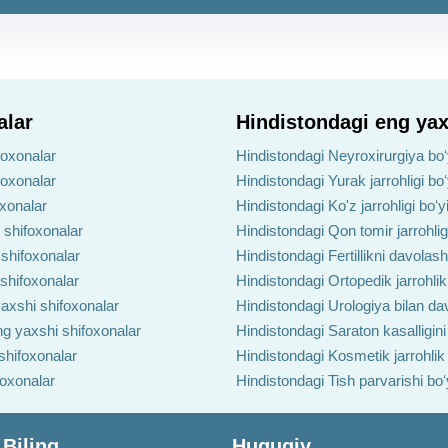
alar
Hindistondagi eng yax
foxonalar
Hindistondagi Neyroxirurgiya boʻ
foxonalar
Hindistondagi Yurak jarrohligi bo
oxonalar
Hindistondagi Ko'z jarrohligi boʻ
 shifoxonalar
Hindistondagi Qon tomir jarrohlig
 shifoxonalar
Hindistondagi Fertillikni davolas
 shifoxonalar
Hindistondagi Ortopedik jarrohlik
axshi shifoxonalar
Hindistondagi Urologiya bilan da
ng yaxshi shifoxonalar
Hindistondagi Saraton kasalligin
shifoxonalar
Hindistondagi Kosmetik jarrohlik
foxonalar
Hindistondagi Tish parvarishi bo
 Biling
Huquqiy