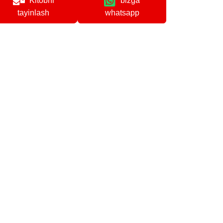
Kitobni
bizga
whatsapp
tayinlash