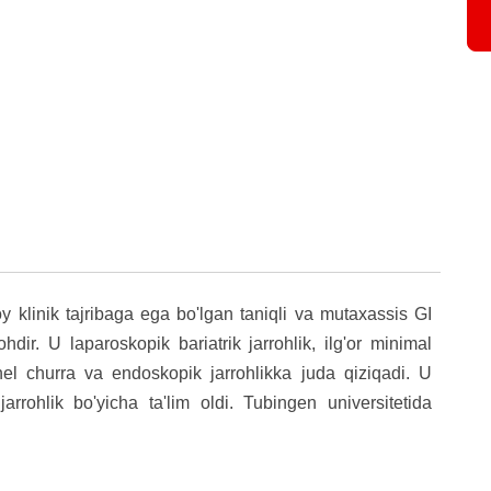
oy klinik tajribaga ega bo'lgan taniqli va mutaxassis GI
hdir. U laparoskopik bariatrik jarrohlik, ilg'or minimal
yonel churra va endoskopik jarrohlikka juda qiziqadi. U
arrohlik bo'yicha ta'lim oldi. Tubingen universitetida