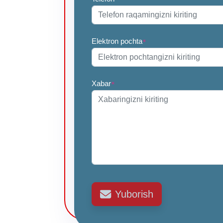
Elektron pochta
*
Xabar
*
Yuborish