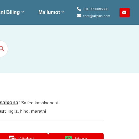
+91-9990085860
ni Biling
Ma'lumot
care@alfplus.com
salxona
:
Saifee kasalxonasi
lar
:
Ingliz, hind, marathi