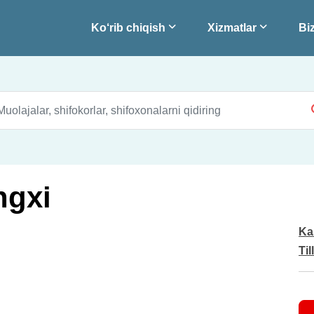
Ko‘rib chiqish
Xizmatlar
Biz
ngxi
Ka
Til