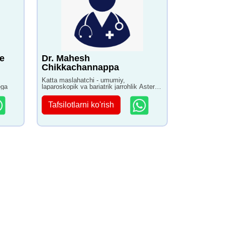
e
Dr. Mahesh
Chikkachannappa
Katta maslahatchi - umumiy,
ega
laparoskopik va bariatrik jarrohlik Aster
kasalxonasi Bangalorda 16+ yillik
tajribaga ega
Tafsilotlarni ko'rish