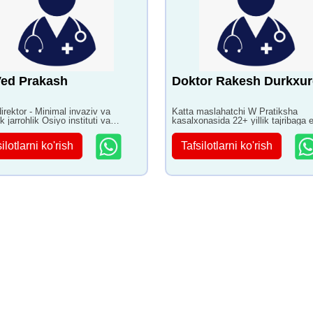
Ved Prakash
Doktor Rakesh Durkxur
irektor - Minimal invaziv va
Katta maslahatchi W Pratiksha
ik jarrohlik Osiyo instituti va
kasalxonasida 22+ yillik tajribaga 
t fanlarida 22+ yillik tajribaga ega
ilotlarni ko'rish
Tafsilotlarni ko'rish