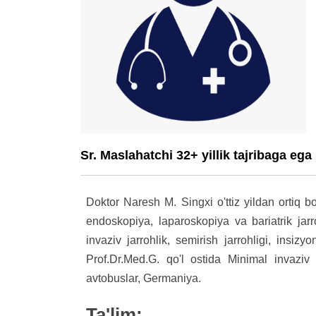
Sr. Maslahatchi 32+ yillik tajribaga ega
Doktor Naresh M. Singxi o'ttiz yildan ortiq b
endoskopiya, laparoskopiya va bariatrik jarro
invaziv jarrohlik, semirish jarrohligi, insiz
Prof.Dr.Med.G. qo'l ostida Minimal invaziv j
avtobuslar, Germaniya.
Ta'lim: