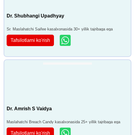
Dr. Shubhangi Upadhyay
Sr. Maslahatchi Saifee kasalxonasida 30+ yillik tajribaga ega
Tafsilotlarni ko'rish
Dr. Amrish S Vaidya
Maslahatchi Breach Candy kasalxonasida 25+ yillik tajribaga ega
Tafsilotlarni ko'rish