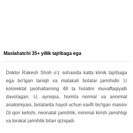
Maslahatchi 35+ yillik tajribaga ega
Doktor Rakesh Shoh o'z sohasida katta klinik tajribaga
ega bo'lgan taniqli va malakali bolalar jarrohidir. U
kolorektal jarohatlarning 48 ta holatini muvaffaqiyatli
davolagan. U, ayniqsa, homila normal va anormal
anatomiyasi, bolalarda hayot uchun xavfli bo'lgan massiv
GI qon ketishi, neonatal jarrohlik, minimal kirish jarrohligi
va torakal jarrohlik bilan qiziqadi.