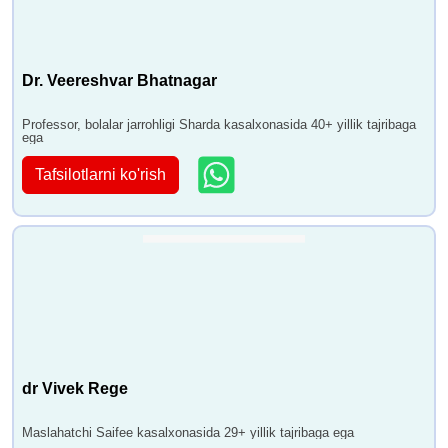
Dr. Veereshvar Bhatnagar
Professor, bolalar jarrohligi Sharda kasalxonasida 40+ yillik tajribaga
ega
Tafsilotlarni ko'rish
dr Vivek Rege
Maslahatchi Saifee kasalxonasida 29+ yillik tajribaga ega