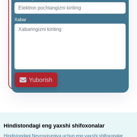
Xabar
*
Yuborish
Hindistondagi eng yaxshi shifoxonalar
Hindistondagi Neyroxirurgiya uchun eng yaxshi shifoxonalar