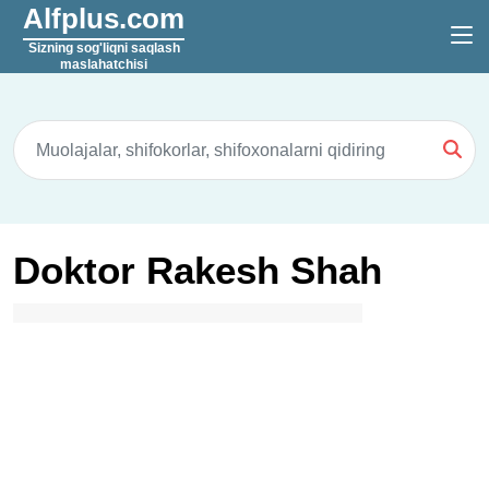
Alfplus.com
Sizning sog'liqni saqlash
maslahatchisi
Doktor Rakesh Shah