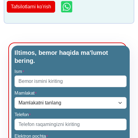
Tafsilotlarni ko'rish
Iltimos, bemor haqida ma'lumot
bering.
Ism
*
Mamlakat
*
Telefon
*
Elektron pochta
*