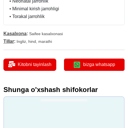
•
Neonatal jarrohlik
•
Minimal kirish jarrohligi
•
Torakal jarrohlik
Kasalxona
:
Saifee kasalxonasi
Tillar
:
Ingliz, hind, marathi
Kitobni tayinlash
bizga whatsapp
Shunga o'xshash shifokorlar