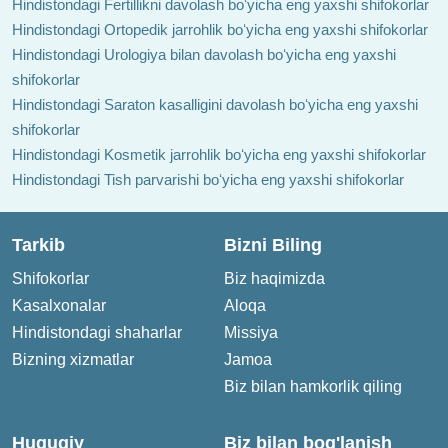
Hindistondagi Fertillikni davolash boʻyicha eng yaxshi shifokorlar
Hindistondagi Ortopedik jarrohlik boʻyicha eng yaxshi shifokorlar
Hindistondagi Urologiya bilan davolash boʻyicha eng yaxshi
shifokorlar
Hindistondagi Saraton kasalligini davolash boʻyicha eng yaxshi
shifokorlar
Hindistondagi Kosmetik jarrohlik boʻyicha eng yaxshi shifokorlar
Hindistondagi Tish parvarishi boʻyicha eng yaxshi shifokorlar
Tarkib
Bizni Biling
Shifokorlar
Biz haqimizda
Kasalxonalar
Aloqa
Hindistondagi shaharlar
Missiya
Bizning xizmatlar
Jamoa
Biz bilan hamkorlik qiling
Huquqiy
Biz bilan bog'lanish