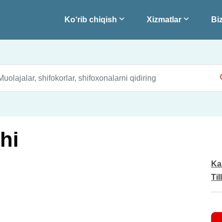
Ko‘rib chiqish
Xizmatlar
Biz
hi
Ka
Til