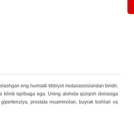
lashgan eng hurmatli tibbiyot mutaxassislaridan biridir.
ta klinik tajribaga ega. Uning alohida qiziqish doirasiga
i, gipertenziya, prostata muammolari, buyrak toshlari va