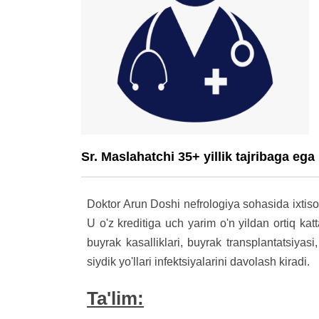
Sr. Maslahatchi 35+ yillik tajribaga ega
Doktor Arun Doshi nefrologiya sohasida ixtisos
U o'z kreditiga uch yarim o'n yildan ortiq kat
buyrak kasalliklari, buyrak transplantatsiyas
siydik yo'llari infektsiyalarini davolash kiradi.
Ta'lim: