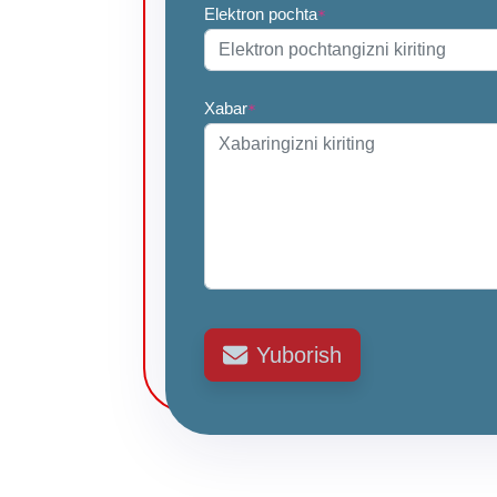
Elektron pochta
*
Xabar
*
Yuborish