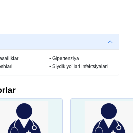
salliklari
•
Gipertenziya
shlari
•
Siydik yo'llari infektsiyalari
rlar