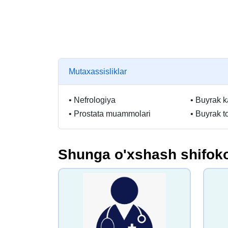
Mutaxassisliklar
•
Nefrologiya
•
Buyrak ka
•
Prostata muammolari
•
Buyrak to
Shunga o'xshash shifoko