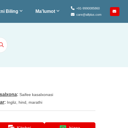
+91-9990085860
ni Biling
Ma'lumot
care@alfplus.com
salxona
:
Saifee kasalxonasi
lar
:
Ingliz, hind, marathi