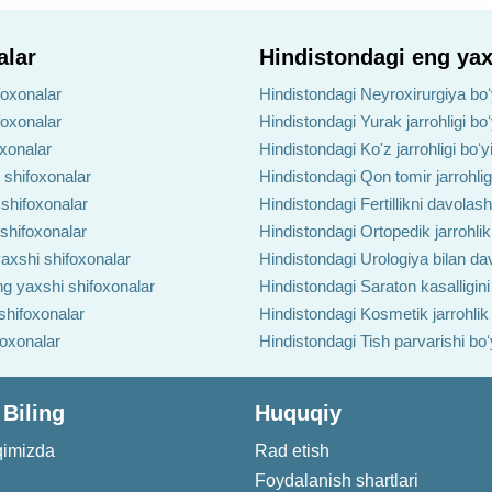
alar
Hindistondagi eng yax
foxonalar
Hindistondagi Neyroxirurgiya boʻ
foxonalar
Hindistondagi Yurak jarrohligi bo
oxonalar
Hindistondagi Ko'z jarrohligi boʻ
 shifoxonalar
Hindistondagi Qon tomir jarrohlig
 shifoxonalar
Hindistondagi Fertillikni davolas
 shifoxonalar
Hindistondagi Ortopedik jarrohlik
axshi shifoxonalar
Hindistondagi Urologiya bilan da
ng yaxshi shifoxonalar
Hindistondagi Saraton kasalligin
shifoxonalar
Hindistondagi Kosmetik jarrohlik
foxonalar
Hindistondagi Tish parvarishi bo
 Biling
Huquqiy
qimizda
Rad etish
Foydalanish shartlari