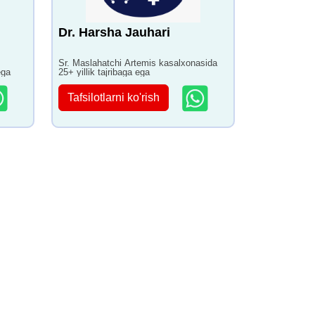
Dr. Harsha Jauhari
Sr. Maslahatchi Artemis kasalxonasida
ega
25+ yillik tajribaga ega
Tafsilotlarni ko'rish