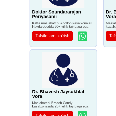
Doktor Soundararajan
Dr. 
Periyasami
Vora
Katta maslahatchi Apollon kasalxonalari
Maslah
Haydarobodda 30+ yillik tajribaga ega
kasalx
Tafsilotlarni ko'rish
Tafs
Dr. Bhavesh Jaysukhlal
Vora
Maslahatchi Breach Candy
kasalxonasida 25+ yillik tajribaga ega
Tafsilotlarni ko'rish