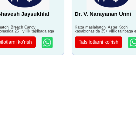
Bhavesh Jaysukhlal
Dr. V. Narayanan Unni
atchi Breach Candy
Katta maslahatchi Aster Kochi
onasida 25+ yillik tajribaga ega
kasalxonasida 35+ yillik tajribaga 
ilotlarni ko'rish
Tafsilotlarni ko'rish