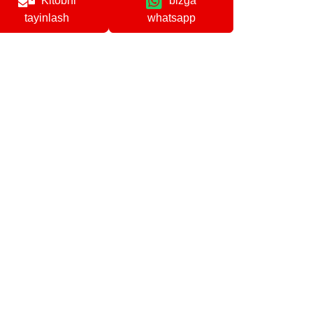
Kitobni
bizga
whatsapp
tayinlash