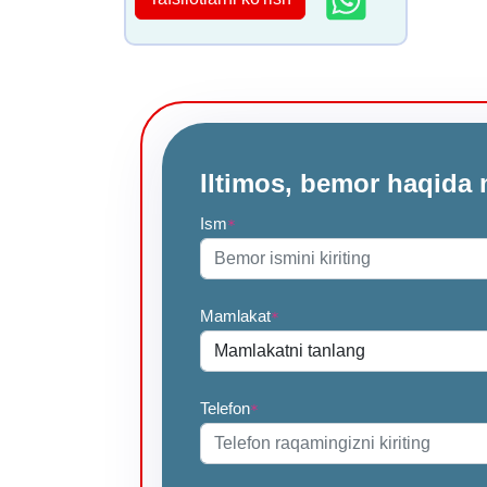
Iltimos, bemor haqida 
Ism
*
Mamlakat
*
Telefon
*