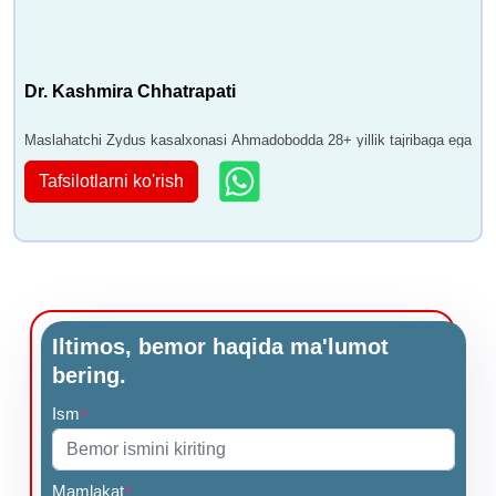
Dr. Kashmira Chhatrapati
Maslahatchi Zydus kasalxonasi Ahmadobodda 28+ yillik tajribaga ega
Tafsilotlarni ko'rish
Iltimos, bemor haqida ma'lumot
bering.
Ism
*
Mamlakat
*