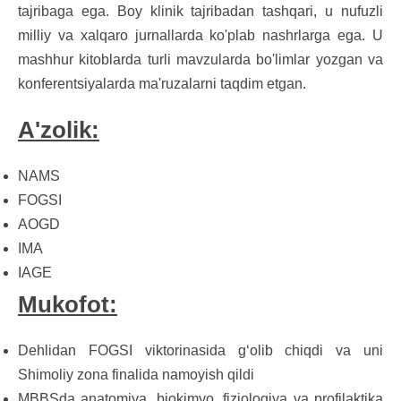
tajribaga ega. Boy klinik tajribadan tashqari, u nufuzli
milliy va xalqaro jurnallarda ko'plab nashrlarga ega. U
mashhur kitoblarda turli mavzularda bo'limlar yozgan va
konferentsiyalarda ma'ruzalarni taqdim etgan.
A'zolik:
NAMS
FOGSI
AOGD
IMA
IAGE
Mukofot:
Dehlidan FOGSI viktorinasida g‘olib chiqdi va uni
Shimoliy zona finalida namoyish qildi
MBBSda anatomiya, biokimyo, fiziologiya va profilaktika