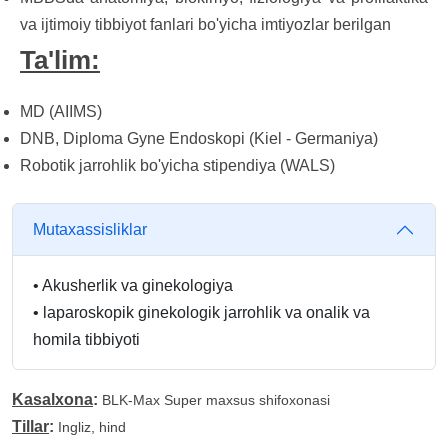
va ijtimoiy tibbiyot fanlari bo'yicha imtiyozlar berilgan
Ta'lim:
MD (AIIMS)
DNB, Diploma Gyne Endoskopi (Kiel - Germaniya)
Robotik jarrohlik bo'yicha stipendiya (WALS)
Mutaxassisliklar
•
Akusherlik va ginekologiya
•
laparoskopik ginekologik jarrohlik va onalik va
homila tibbiyoti
Kasalxona
:
BLK-Max Super maxsus shifoxonasi
Tillar
:
Ingliz, hind