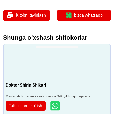
Kitobni tayinlash
bizga whatsapp
Shunga o'xshash shifokorlar
Doktor Shirin Shikari
Maslahatchi Saifee kasalxonasida 39+ yillik tajribaga ega
Tafsilotlarni ko'rish