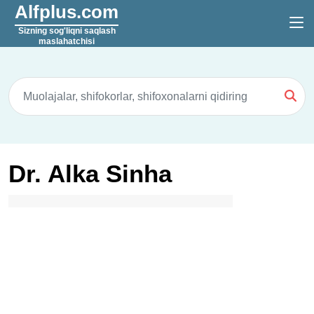
Alfplus.com
Sizning sog'liqni saqlash
maslahatchisi
Dr. Alka Sinha