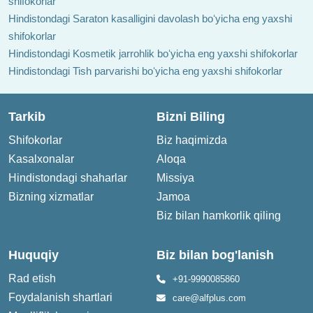
shifokorlar
Hindistondagi Saraton kasalligini davolash boʻyicha eng yaxshi
shifokorlar
Hindistondagi Kosmetik jarrohlik boʻyicha eng yaxshi shifokorlar
Hindistondagi Tish parvarishi boʻyicha eng yaxshi shifokorlar
Tarkib
Bizni Biling
Shifokorlar
Biz haqimizda
Kasalxonalar
Aloqa
Hindistondagi shaharlar
Missiya
Bizning xizmatlar
Jamoa
Biz bilan hamkorlik qiling
Huquqiy
Biz bilan bog'lanish
Rad etish
+91-9990085860
Foydalanish shartlari
care@alfplus.com