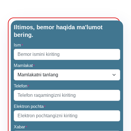
Iltimos, bemor haqida ma'lumot
bering.
Ism
*
Mamlakat
*
Telefon
*
Elektron pochta
*
Xabar
*