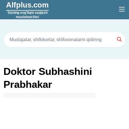
Alfplus.com
Sizning sog'liqni saqlash
maslahatchisi
Doktor Subhashini
Prabhakar