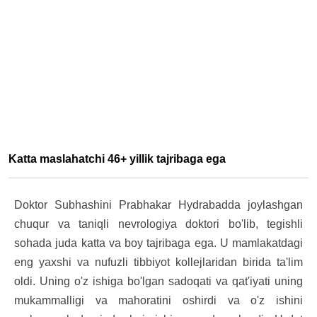
Katta maslahatchi 46+ yillik tajribaga ega
Doktor Subhashini Prabhakar Hydrabadda joylashgan
chuqur va taniqli nevrologiya doktori bo'lib, tegishli
sohada juda katta va boy tajribaga ega. U mamlakatdagi
eng yaxshi va nufuzli tibbiyot kollejlaridan birida ta'lim
oldi. Uning o'z ishiga bo'lgan sadoqati va qat'iyati uning
mukammalligi va mahoratini oshirdi va o'z ishini