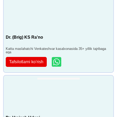
Dr. (Brig) KS Ra'no
Katta maslahatchi Venkateshvar kasalxonasida 35+ yillik tajribaga
ega
Tafsilotlarni ko'rish