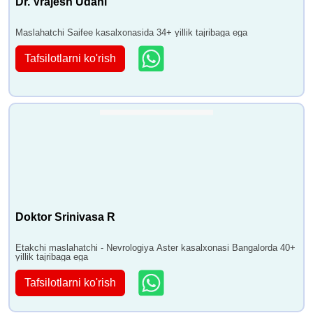
Dr. Vrajesh Udani
Maslahatchi Saifee kasalxonasida 34+ yillik tajribaga ega
Tafsilotlarni ko'rish
Doktor Srinivasa R
Etakchi maslahatchi - Nevrologiya Aster kasalxonasi Bangalorda 40+
yillik tajribaga ega
Tafsilotlarni ko'rish