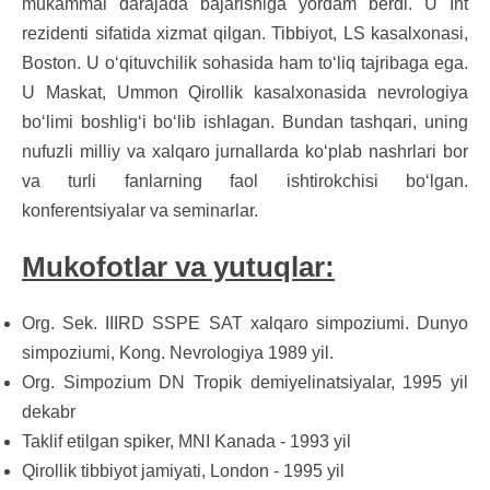
mukammal darajada bajarishiga yordam berdi. U Int
rezidenti sifatida xizmat qilgan. Tibbiyot, LS kasalxonasi,
Boston. U oʻqituvchilik sohasida ham toʻliq tajribaga ega.
U Maskat, Ummon Qirollik kasalxonasida nevrologiya
boʻlimi boshligʻi boʻlib ishlagan. Bundan tashqari, uning
nufuzli milliy va xalqaro jurnallarda koʻplab nashrlari bor
va turli fanlarning faol ishtirokchisi boʻlgan.
konferentsiyalar va seminarlar.
Mukofotlar va yutuqlar:
Org. Sek. IIIRD SSPE SAT xalqaro simpoziumi. Dunyo
simpoziumi, Kong. Nevrologiya 1989 yil.
Org. Simpozium DN Tropik demiyelinatsiyalar, 1995 yil
dekabr
Taklif etilgan spiker, MNI Kanada - 1993 yil
Qirollik tibbiyot jamiyati, London - 1995 yil