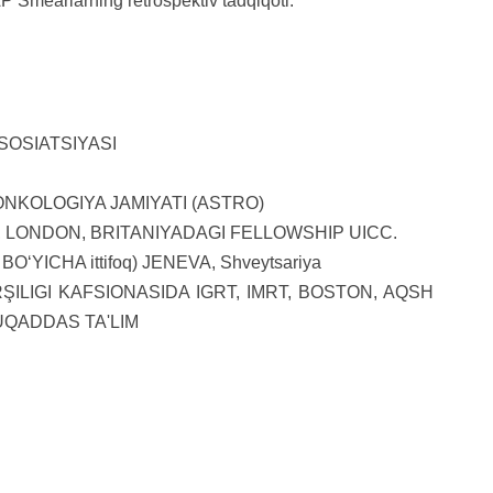
P Smearlarning retrospektiv tadqiqoti.
SOSIATSIYASI
NKOLOGIYA JAMIYATI (ASTRO)
 LONDON, BRITANIYADAGI FELLOWSHIP UICC.
YICHA ittifoq) JENEVA, Shveytsariya
ILIGI KAFSIONASIDA IGRT, IMRT, BOSTON, AQSH
UQADDAS TA'LIM