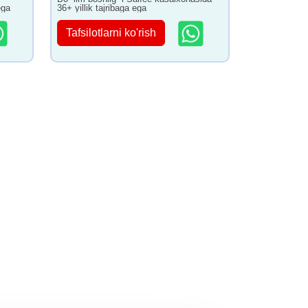
ega
36+ yillik tajribaga ega
Tafsilotlarni ko'rish