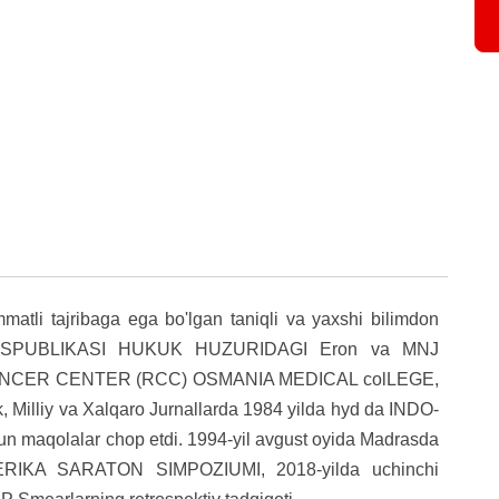
mmatli tajribaga ega bo'lgan taniqli va yaxshi bilimdon
M RESPUBLIKASI HUKUK HUZURIDAGI Eron va MNJ
ANCER CENTER (RCC) OSMANIA MEDICAL colLEGE,
, Milliy va Xalqaro Jurnallarda 1984 yilda hyd da INDO-
maqolalar chop etdi. 1994-yil avgust oyida Madrasda
MERIKA SARATON SIMPOZIUMI, 2018-yilda uchinchi