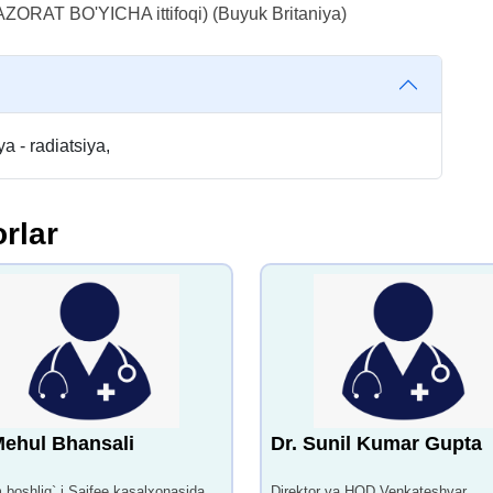
AT BO'YICHA ittifoqi) (Buyuk Britaniya)
a - radiatsiya,
rlar
Mehul Bhansali
Dr. Sunil Kumar Gupta
m boshlig` i Saifee kasalxonasida
Direktor va HOD Venkateshvar