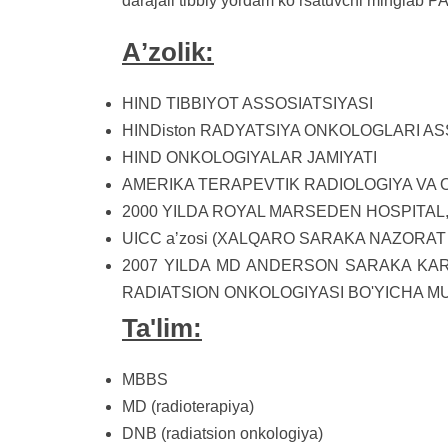
darajali tibbiy yordam koʻrsatuvchi minglab PA
Aʼzolik:
HIND TIBBIYOT ASSOSIATSIYASI
HINDiston RADYATSIYA ONKOLOGLARI AS
HIND ONKOLOGIYALAR JAMIYATI
AMERIKA TERAPEVTIK RADIOLOGIYA VA O
2000 YILDA ROYAL MARSEDEN HOSPITAL,
UICC aʼzosi (XALQARO SARAKA NAZORAT BOʻ
2007 YILDA MD ANDERSON SARAKA KARŞ
RADIATSION ONKOLOGIYASI BO'YICHA M
Ta'lim:
MBBS
MD (radioterapiya)
DNB (radiatsion onkologiya)