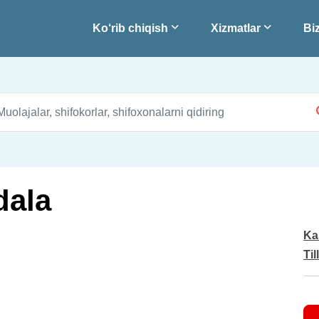
Ko‘rib chiqish
Xizmatlar
Biz
dala
Ka
Til