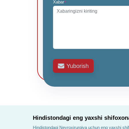
Xabar
*
Yuborish
Hindistondagi eng yaxshi shifoxon
Hindistondagi Neyroxirurgiya uchun eng yaxshi shi