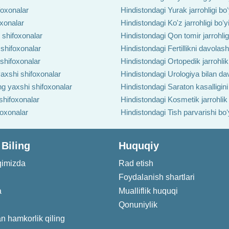
foxonalar
Hindistondagi Yurak jarrohligi bo
oxonalar
Hindistondagi Ko'z jarrohligi boʻ
 shifoxonalar
Hindistondagi Qon tomir jarrohlig
 shifoxonalar
Hindistondagi Fertillikni davolas
 shifoxonalar
Hindistondagi Ortopedik jarrohlik
axshi shifoxonalar
Hindistondagi Urologiya bilan da
ng yaxshi shifoxonalar
Hindistondagi Saraton kasalligin
shifoxonalar
Hindistondagi Kosmetik jarrohlik
foxonalar
Hindistondagi Tish parvarishi bo
 Biling
Huquqiy
qimizda
Rad etish
Foydalanish shartlari
a
Mualliflik huquqi
Qonuniylik
an hamkorlik qiling