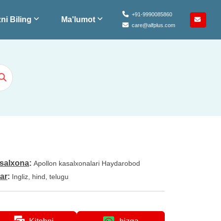
+91-9990085860
ni Biling
Ma'lumot
care@alfplus.com
salxona
:
Apollon kasalxonalari Haydarobod
lar
:
Ingliz, hind, telugu