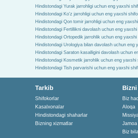
Hindistondagi Yurak jarrohligi uchun eng yaxshi shi
Hindistondagi Ko'z jarrohligi uchun eng yaxshi shif
Hindistondagi Qon tomir jarrohligi uchun eng yaxshi
Hindistondagi Fertillikni davolash uchun eng yaxshi
Hindistondagi Ortopedik jarrohlik uchun eng yaxshi
Hindistondagi Urologiya bilan davolash uchun eng y
Hindistondagi Saraton kasalligini davolash uchun e
Hindistondagi Kosmetik jarrohlik uchun eng yaxshi 
Hindistondagi Tish parvarishi uchun eng yaxshi shi
Tarkib
Bizni
Shifokorlar
Biz ha
Kasalxonalar
Aloqa
Hindistondagi shaharlar
Missiy
Bizning xizmatlar
Jamoa
Biz bil