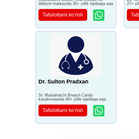
tibbiyot markazida 30+ yillik tajribaga ega
27+ yil
Tafsilotlarni ko'rish
Tafs
Dr. Sulton Pradxan
Sr. Maslahatchi Breach Candy
kasalxonasida 40+ yillik tajribaga ega
Tafsilotlarni ko'rish