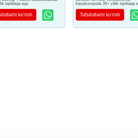
lik tajribaga ega
kasalxonasida 35+ yillik tajribaga 
ilotlarni ko'rish
Tafsilotlarni ko'rish