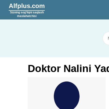
Alfplus.com
Sizning sog'liqni saqlash
maslahatchisi
Doktor Nalini Ya