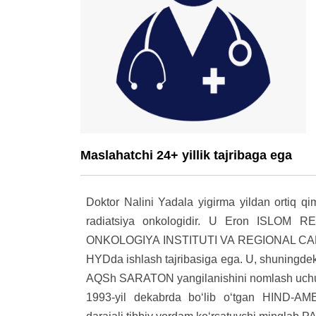
Maslahatchi 24+ yillik tajribaga ega
Doktor Nalini Yadala yigirma yildan ortiq qi
radiatsiya onkologidir. U Eron ISLO
ONKOLOGIYA INSTITUTI VA REGIONAL C
HYDda ishlash tajribasiga ega. U, shuningdek
AQSh SARATON yangilanishini nomlash uchun 
1993-yil dekabrda boʻlib oʻtgan HIND-A