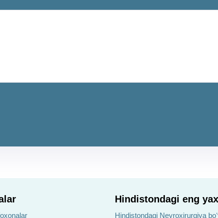
alar
Hindistondagi eng yax
foxonalar
Hindistondagi Neyroxirurgiya boʻ