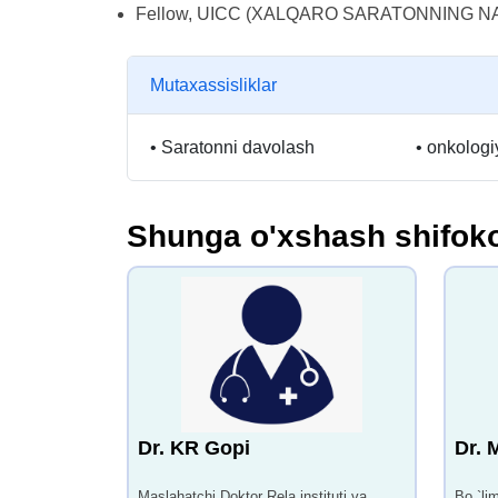
Fellow, UICC (XALQARO SARATONNING NAZOR
Mutaxassisliklar
•
Saratonni davolash
•
onkologiy
Shunga o'xshash shifoko
Dr. KR Gopi
Dr. 
Maslahatchi Doktor Rela instituti va
Bo `li