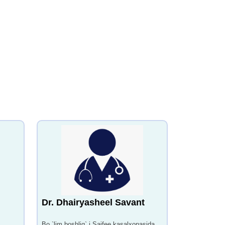
Dr. Dhairyasheel Savant
Bo `lim boshlig` i Saifee kasalxonasida