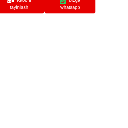
Kitobni
bizga
whatsapp
tayinlash