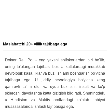
Maslahatchi 20+ yillik tajribaga ega
Doktor Reji Pol - eng yaxshi shifokorlardan biri bo'lib,
uning to'plangan tajribasi bor. U kattalardagi murakkab
nevrologik kasalliklar va buzilishlarni boshqarish bo'yicha
tajribaga ega. U jiddiy nevrologiya bo'yicha keng
qamrovli ta'lim oldi va uyqu buzilishi, insult va ko'p
sklerozni davolashga katta qiziqish bildiradi. Shuningdek,
u Hindiston va Maldiv orollaridagi ko'plab tibbiyot
muassasalarida ishlash tajribasiga ega.