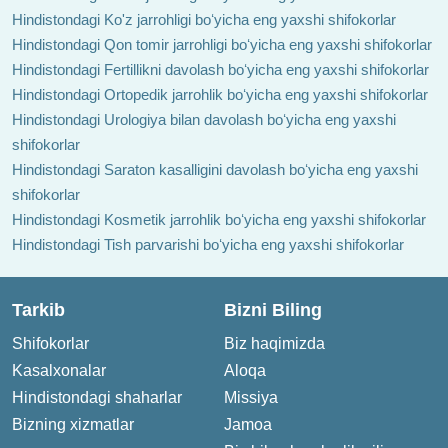
Hindistondagi Ko'z jarrohligi boʻyicha eng yaxshi shifokorlar
Hindistondagi Qon tomir jarrohligi boʻyicha eng yaxshi shifokorlar
Hindistondagi Fertillikni davolash boʻyicha eng yaxshi shifokorlar
Hindistondagi Ortopedik jarrohlik boʻyicha eng yaxshi shifokorlar
Hindistondagi Urologiya bilan davolash boʻyicha eng yaxshi
shifokorlar
Hindistondagi Saraton kasalligini davolash boʻyicha eng yaxshi
shifokorlar
Hindistondagi Kosmetik jarrohlik boʻyicha eng yaxshi shifokorlar
Hindistondagi Tish parvarishi boʻyicha eng yaxshi shifokorlar
Tarkib
Bizni Biling
Shifokorlar
Biz haqimizda
Kasalxonalar
Aloqa
Hindistondagi shaharlar
Missiya
Bizning xizmatlar
Jamoa