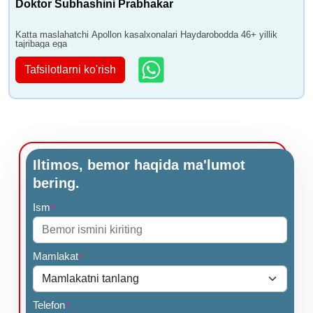
Doktor Subhashini Prabhakar
Katta maslahatchi Apollon kasalxonalari Haydarobodda 46+ yillik
tajribaga ega
Tafsilotlarni ko'rish
Iltimos, bemor haqida ma'lumot
bering.
Ism
*
Mamlakat
*
Telefon
*