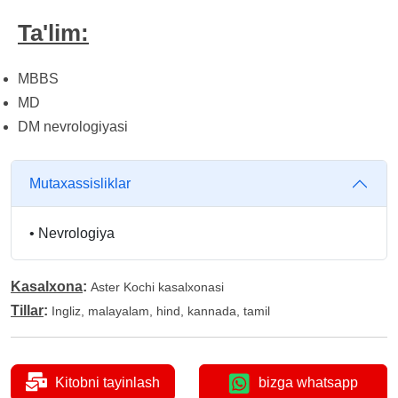
Ta'lim:
MBBS
MD
DM nevrologiyasi
Mutaxassisliklar
•
Nevrologiya
Kasalxona
:
Aster Kochi kasalxonasi
Tillar
:
Ingliz, malayalam, hind, kannada, tamil
Kitobni tayinlash
bizga whatsapp