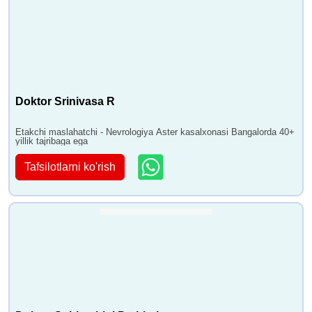
Doktor Srinivasa R
Etakchi maslahatchi - Nevrologiya Aster kasalxonasi Bangalorda 40+
yillik tajribaga ega
Tafsilotlarni ko'rish