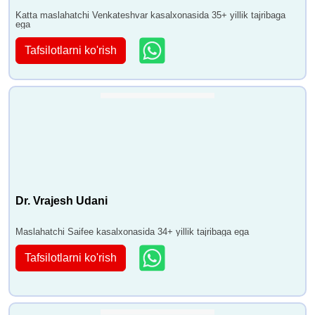
Katta maslahatchi Venkateshvar kasalxonasida 35+ yillik tajribaga
ega
Tafsilotlarni ko'rish
Dr. Vrajesh Udani
Maslahatchi Saifee kasalxonasida 34+ yillik tajribaga ega
Tafsilotlarni ko'rish