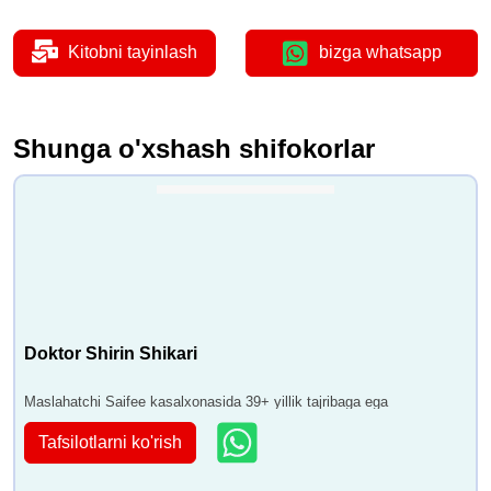
Kitobni tayinlash
bizga whatsapp
Shunga o'xshash shifokorlar
Doktor Shirin Shikari
Maslahatchi Saifee kasalxonasida 39+ yillik tajribaga ega
Tafsilotlarni ko'rish