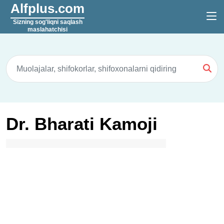
Alfplus.com
Sizning sog'liqni saqlash
maslahatchisi
Dr. Bharati Kamoji