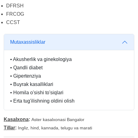
DFRSH
FRCOG
CCST
Mutaxassisliklar
•
Akusherlik va ginekologiya
•
Qandli diabet
•
Gipertenziya
•
Buyrak kasalliklari
•
Homila o'sishi to'siqlari
•
Erta tug'ilishning oldini olish
Kasalxona
:
Aster kasalxonasi Bangalor
Tillar
:
Ingliz, hind, kannada, telugu va marati