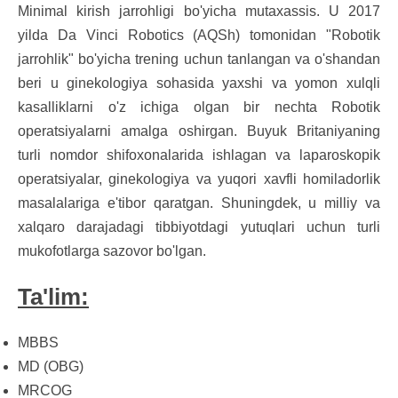
Minimal kirish jarrohligi bo'yicha mutaxassis. U 2017
yilda Da Vinci Robotics (AQSh) tomonidan "Robotik
jarrohlik" bo'yicha trening uchun tanlangan va o'shandan
beri u ginekologiya sohasida yaxshi va yomon xulqli
kasalliklarni o'z ichiga olgan bir nechta Robotik
operatsiyalarni amalga oshirgan. Buyuk Britaniyaning
turli nomdor shifoxonalarida ishlagan va laparoskopik
operatsiyalar, ginekologiya va yuqori xavfli homiladorlik
masalalariga e'tibor qaratgan. Shuningdek, u milliy va
xalqaro darajadagi tibbiyotdagi yutuqlari uchun turli
mukofotlarga sazovor bo'lgan.
Ta'lim:
MBBS
MD (OBG)
MRCOG