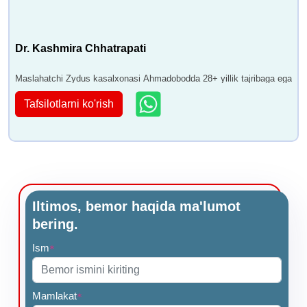
Dr. Kashmira Chhatrapati
Maslahatchi Zydus kasalxonasi Ahmadobodda 28+ yillik tajribaga ega
Tafsilotlarni ko'rish
Iltimos, bemor haqida ma'lumot
bering.
Ism
*
Mamlakat
*