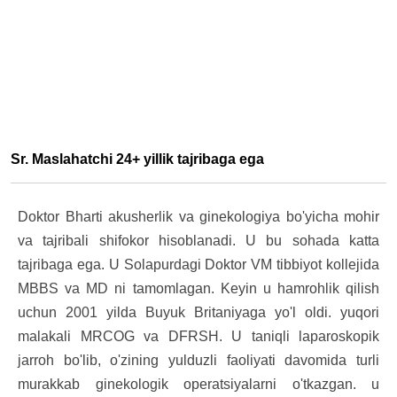
Sr. Maslahatchi 24+ yillik tajribaga ega
Doktor Bharti akusherlik va ginekologiya bo'yicha mohir
va tajribali shifokor hisoblanadi. U bu sohada katta
tajribaga ega. U Solapurdagi Doktor VM tibbiyot kollejida
MBBS va MD ni tamomlagan. Keyin u hamrohlik qilish
uchun 2001 yilda Buyuk Britaniyaga yo'l oldi. yuqori
malakali MRCOG va DFRSH. U taniqli laparoskopik
jarroh bo'lib, o'zining yulduzli faoliyati davomida turli
murakkab ginekologik operatsiyalarni o'tkazgan. u