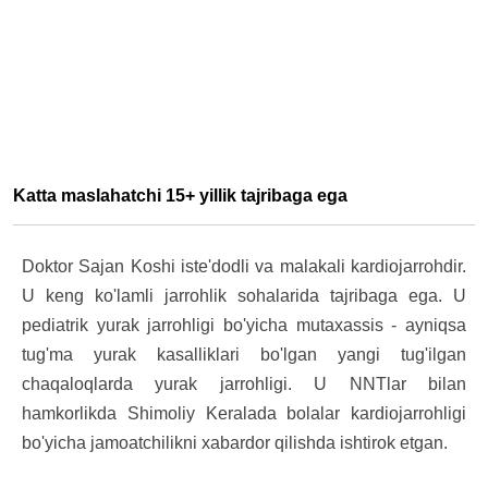
Katta maslahatchi 15+ yillik tajribaga ega
Doktor Sajan Koshi iste'dodli va malakali kardiojarrohdir.
U keng ko'lamli jarrohlik sohalarida tajribaga ega. U
pediatrik yurak jarrohligi bo'yicha mutaxassis - ayniqsa
tug'ma yurak kasalliklari bo'lgan yangi tug'ilgan
chaqaloqlarda yurak jarrohligi. U NNTlar bilan
hamkorlikda Shimoliy Keralada bolalar kardiojarrohligi
bo'yicha jamoatchilikni xabardor qilishda ishtirok etgan.