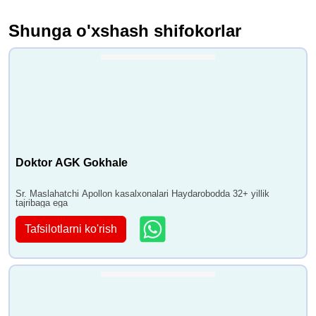
Shunga o'xshash shifokorlar
Doktor AGK Gokhale
Sr. Maslahatchi Apollon kasalxonalari Haydarobodda 32+ yillik
tajribaga ega
Tafsilotlarni ko'rish