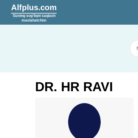
Alfplus.com
Sizning sog'liqni saqlash
maslahatchisi
DR. HR RAVI