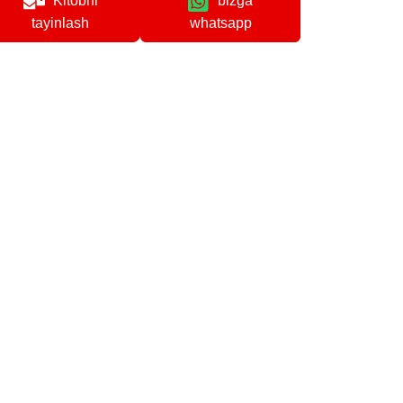
Kitobni
bizga
whatsapp
tayinlash