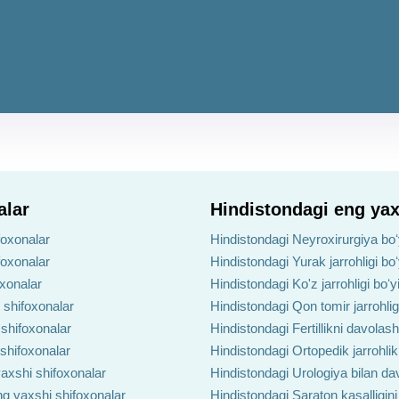
alar
Hindistondagi eng yax
foxonalar
Hindistondagi Neyroxirurgiya boʻ
foxonalar
Hindistondagi Yurak jarrohligi bo
oxonalar
Hindistondagi Ko'z jarrohligi boʻ
 shifoxonalar
Hindistondagi Qon tomir jarrohlig
 shifoxonalar
Hindistondagi Fertillikni davolas
 shifoxonalar
Hindistondagi Ortopedik jarrohlik
axshi shifoxonalar
Hindistondagi Urologiya bilan da
ng yaxshi shifoxonalar
Hindistondagi Saraton kasalligin