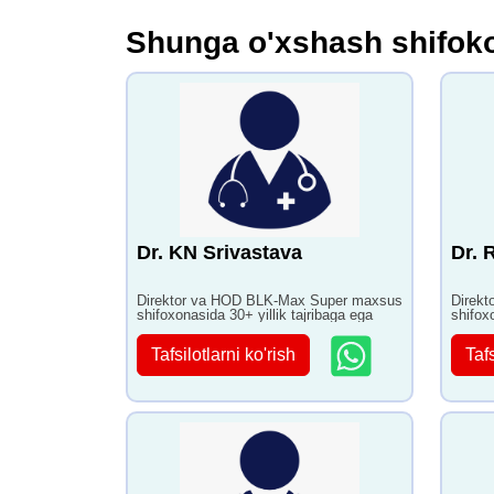
Shunga o'xshash shifoko
Dr. KN Srivastava
Dr. 
Direktor va HOD BLK-Max Super maxsus
Direk
shifoxonasida 30+ yillik tajribaga ega
shifox
Tafsilotlarni ko'rish
Tafs