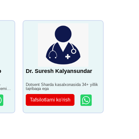
o
Dr. Suresh Kalyansundar
-
Dotsent Sharda kasalxonasida 34+ yillik
rtemis
tajribaga ega
ega
Tafsilotlarni ko'rish