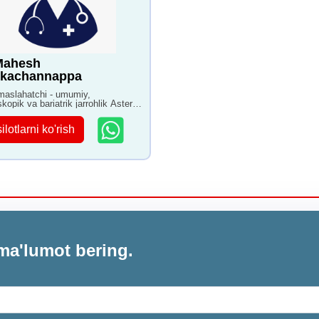
Mahesh
kkachannappa
maslahatchi - umumiy,
kopik va bariatrik jarrohlik Aster
onasi Bangalorda 16+ yillik
aga ega
ilotlarni ko'rish
ma'lumot bering.