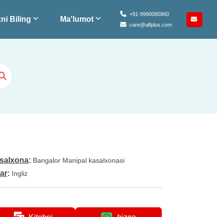
+91-9990085860
ni Biling
Ma'lumot
care@alfplus.com
salxona
:
Bangalor Manipal kasalxonasi
lar
:
Ingliz