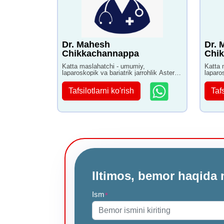
Dr. Mahesh
Dr. 
Chikkachannappa
Chi
Katta maslahatchi - umumiy,
Katta 
laparoskopik va bariatrik jarrohlik Aster
laparos
kasalxonasi Bangalorda 16+ yillik
kasalx
tajribaga ega
tajrib
Tafsilotlarni ko'rish
Tafs
Iltimos, bemor haqida 
Ism
*