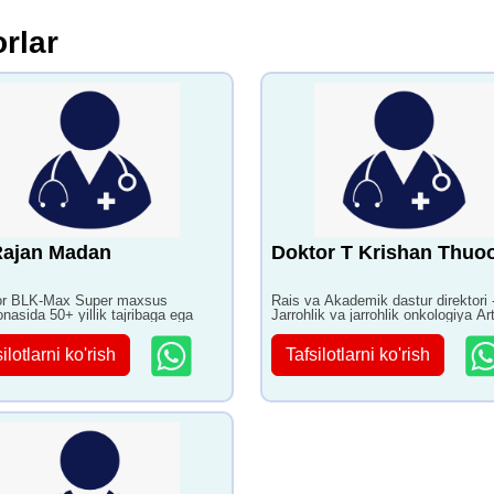
rlar
Rajan Madan
Doktor T Krishan Thuo
tor BLK-Max Super maxsus
Rais va Akademik dastur direktori 
onasida 50+ yillik tajribaga ega
Jarrohlik va jarrohlik onkologiya A
kasalxonasida 40+ yillik tajribaga 
ilotlarni ko'rish
Tafsilotlarni ko'rish