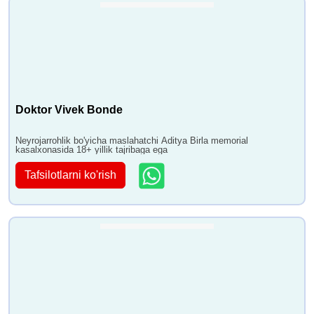
Doktor Vivek Bonde
Neyrojarrohlik bo'yicha maslahatchi Aditya Birla memorial
kasalxonasida 18+ yillik tajribaga ega
Tafsilotlarni ko'rish