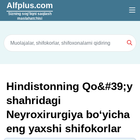
Alfplus.com
Sizning sog'liqni saqlash
maslahatchisi
Hindistonning Qo&#39;y
shahridagi
Neyroxirurgiya boʻyicha
eng yaxshi shifokorlar