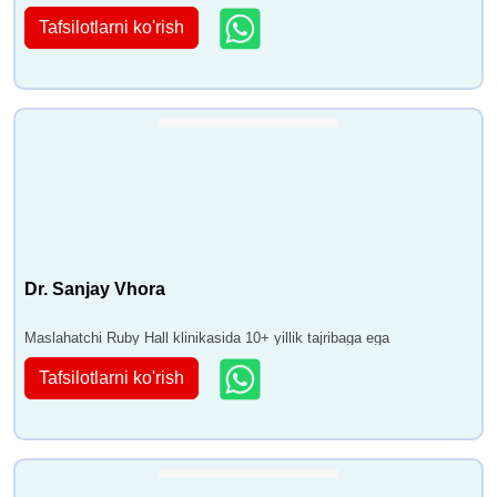
Tafsilotlarni ko'rish
Dr. Sanjay Vhora
Maslahatchi Ruby Hall klinikasida 10+ yillik tajribaga ega
Tafsilotlarni ko'rish