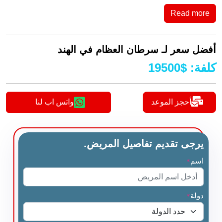
Read more
أفضل سعر لـ سرطان العظام في الهند
كلفة
:
$
19500
أحجز الموعد
واتس اب لنا
يرجى تقديم تفاصيل المريض.
اسم
*
دولة
*