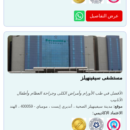
عرض التفاصيل
مستشفى سيفينهيلز
الأفضل في طب الأورام وأمراض الكلى وجراحة العظام وأطفال
الأنابيب
موقع
:
مدينة سيفينهيلز الصحية ، أنديري إيست ، مومباي - 400059 ، الهند
الاعتماد الاكاديمي
: