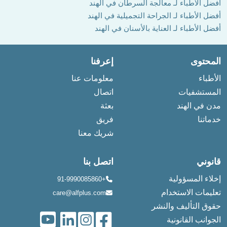
أفضل الأطباء لـ معالجة السرطان في الهند
أفضل الأطباء لـ الجراحة التجميلية في الهند
أفضل الأطباء لـ العناية بالأسنان في الهند
المحتوى
إعرفنا
الأطباء
معلومات عنا
المستشفيات
اتصال
مدن في الهند
بعثة
خدماتنا
فريق
شريك معنا
قانوني
اتصل بنا
إخلاء المسؤولية
+91-9990085860
تعليمات الاستخدام
care@alfplus.com
حقوق التأليف والنشر
الجوانب القانونية