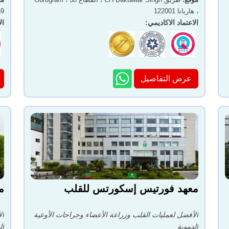
، هاريانا 122001
059
الاعتماد الاكاديمي
:
ال
عرض التفاصيل
معهد فورتيس إسكورتس للقلب
م
الأفضل لعمليات القلب وزراعة الأعضاء وجراحات الأوعية
ال
الدموية
ال