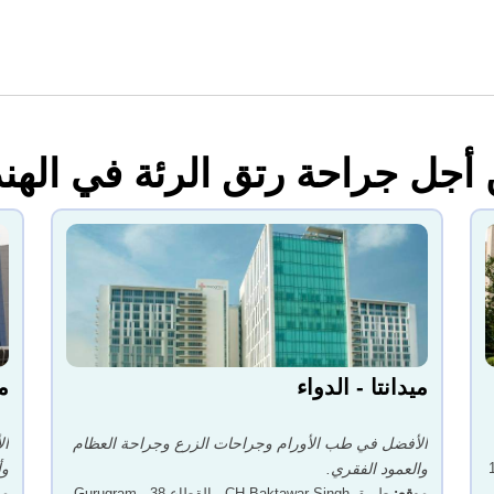
جل جراحة رتق الرئة في الهند
ميدانتا - الدواء
م
الأفضل في طب الأورام وجراحات الزرع وجراحة العظام
ال
والعمود الفقري.
وأ
موقع
:
طريق CH Baktawar Singh ، القطاع 38 ، Gurugram
مو