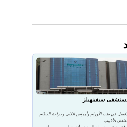
ستشفى سيفينهيلز
أفضل في طب الأورام وأمراض الكلى وجراحة العظام
طفال الأنابيب
قع
:
مدينة سيفينهيلز الصحية ، أنديري إيست ، مومباي -