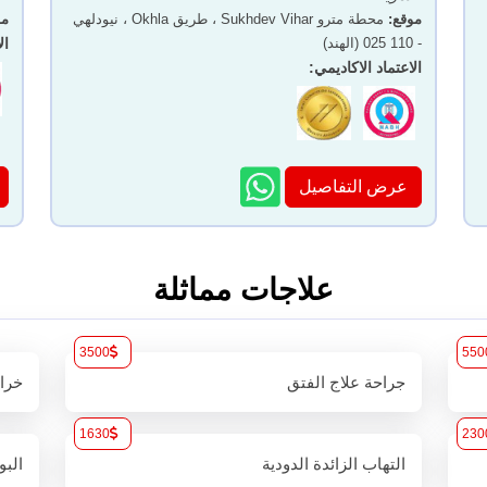
موقع
:
محطة مترو Sukhdev Vihar ، طريق Okhla ، نيودلهي
مو
- 110 025 (الهند)
ال
الاعتماد الاكاديمي
:
عرض التفاصيل
علاجات مماثلة
3500
550
جراحة علاج الفتق
خرا
1630
230
التهاب الزائدة الدودية
البو