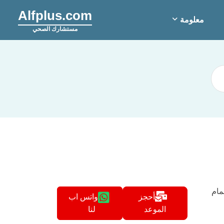
Alfplus.com
معلومة
مستشارك الصحي
مام
أحجز
واتس اب
لنا
الموعد