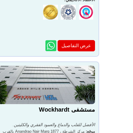
عرض التفاصيل
مستشفى Wockhardt
الأفضل للقلب والدماغ والعمود الفقري والكليتين.
موقع
:
مركز الشرطة ، 1877 Anandrao Nair Marg بالقرب