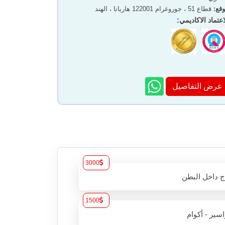
قع
:
قطاع 51 ، جوروغرام 122001 هاريانا ، الهند
اعتماد الاكاديمي
:
عرض التفاصيل
3000
ج داخل البطن
1500
اسير - أكوام