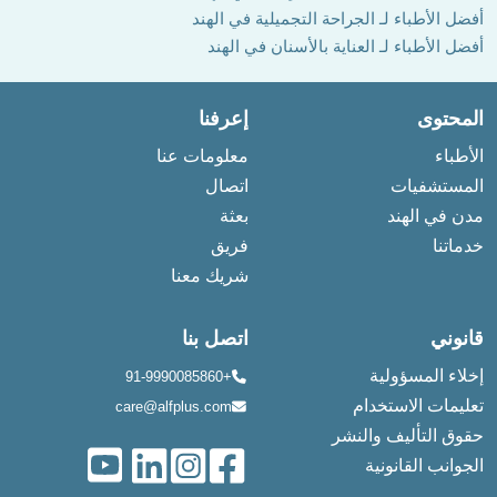
أفضل الأطباء لـ الجراحة التجميلية في الهند
أفضل الأطباء لـ العناية بالأسنان في الهند
المحتوى
إعرفنا
الأطباء
معلومات عنا
المستشفيات
اتصال
مدن في الهند
بعثة
خدماتنا
فريق
شريك معنا
قانوني
اتصل بنا
إخلاء المسؤولية
+91-9990085860
تعليمات الاستخدام
care@alfplus.com
حقوق التأليف والنشر
الجوانب القانونية