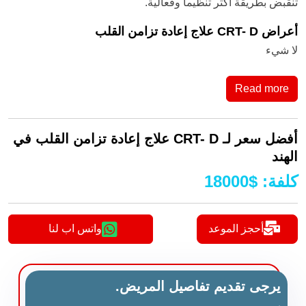
تنقبض بطريقة أكثر تنظيماً وفعالية.
أعراض CRT- D علاج إعادة تزامن القلب
لا شيء
Read more
أفضل سعر لـ CRT- D علاج إعادة تزامن القلب في
الهند
كلفة
:
$
18000
أحجز الموعد
واتس اب لنا
يرجى تقديم تفاصيل المريض.