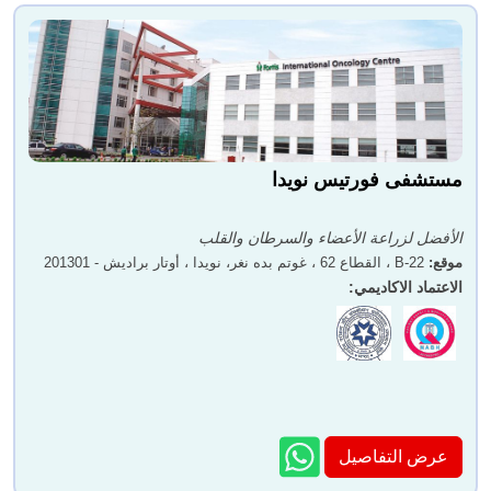
مستشفى فورتيس نويدا
الأفضل لزراعة الأعضاء والسرطان والقلب
موقع
:
B-22 ، القطاع 62 ، غوتم بده نغر، نويدا ، أوتار براديش - 201301
الاعتماد الاكاديمي
:
عرض التفاصيل