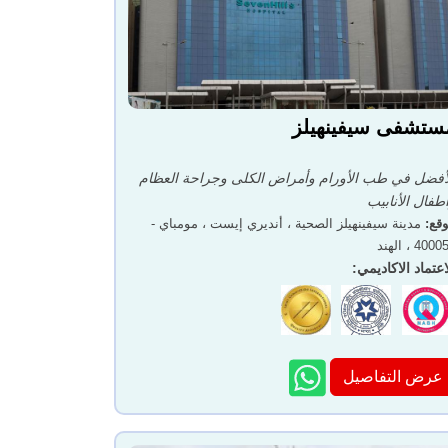
ستشفى سيفينهيلز
أفضل في طب الأورام وأمراض الكلى وجراحة العظام
طفال الأنابيب
قع
:
مدينة سيفينهيلز الصحية ، أنديري إيست ، مومباي -
400 ، الهند
اعتماد الاكاديمي
:
عرض التفاصيل