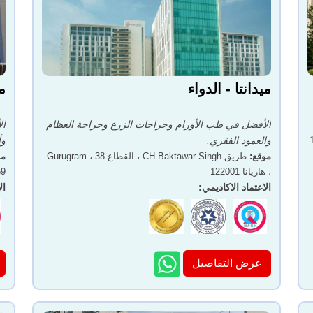
ميدانتا - الدواء
م
الأفضل في طب الأورام وجراحات الزرع وجراحة العظام
ال
والعمود الفقري.
وأ
موقع
:
طريق CH Baktawar Singh ، القطاع 38 ، Gurugram
مو
، هاريانا 122001
059
الاعتماد الاكاديمي
:
ال
عرض التفاصيل