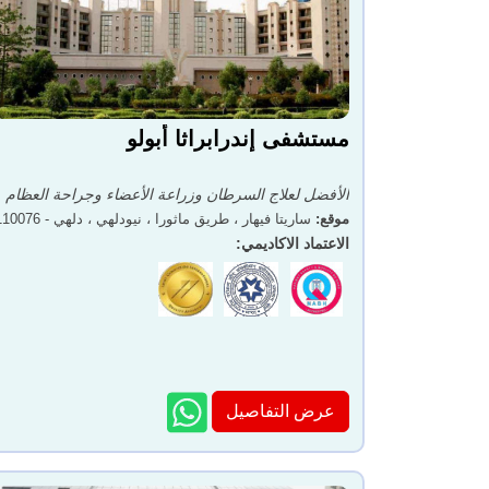
مستشفى إندرابراثا أبولو
الأفضل لعلاج السرطان وزراعة الأعضاء وجراحة العظام
موقع
:
ساريتا فيهار ، طريق ماثورا ، نيودلهي ، دلهي - 110076
الاعتماد الاكاديمي
:
عرض التفاصيل