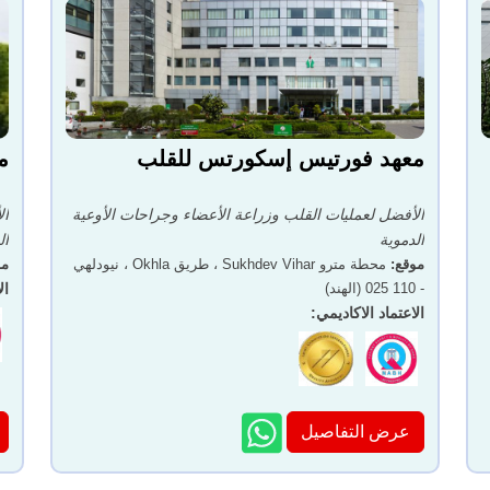
معهد فورتيس إسكورتس للقلب
م
الأفضل لعمليات القلب وزراعة الأعضاء وجراحات الأوعية
ال
الدموية
ال
موقع
:
محطة مترو Sukhdev Vihar ، طريق Okhla ، نيودلهي
مو
- 110 025 (الهند)
ال
الاعتماد الاكاديمي
:
عرض التفاصيل