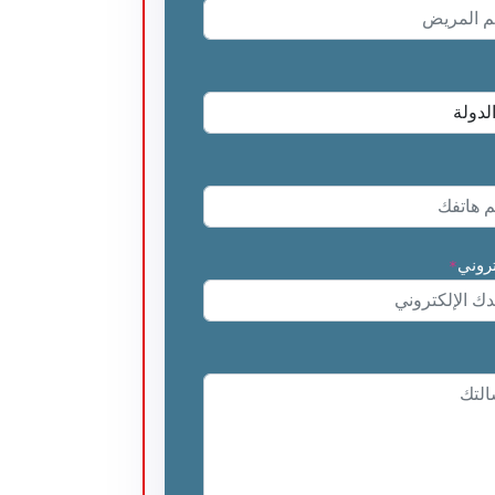
تروني
*