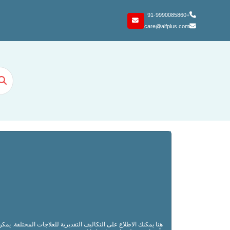
+91-9990085860
care@alfplus.com
هنا يمكنك الاطلاع على التكاليف التقديرية للعلاجات المختلفة. يم