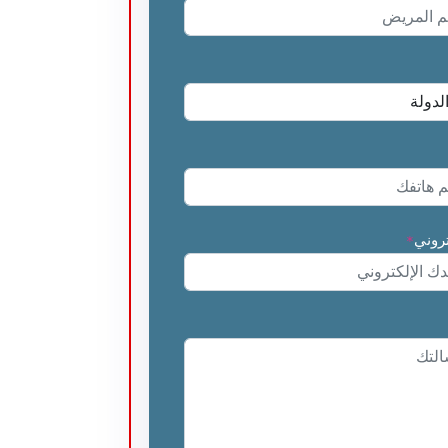
تروني
*