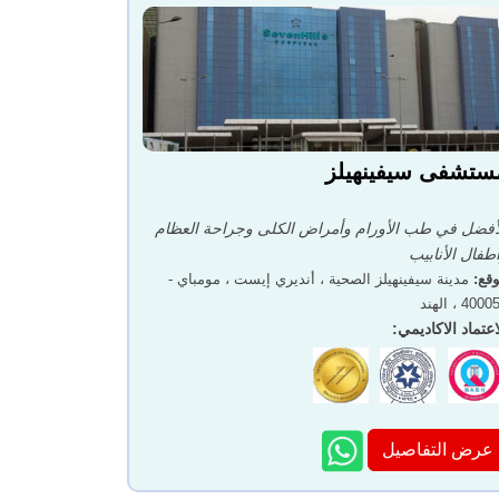
ستشفى سيفينهيلز
أفضل في طب الأورام وأمراض الكلى وجراحة العظام
طفال الأنابيب
قع
:
مدينة سيفينهيلز الصحية ، أنديري إيست ، مومباي -
400 ، الهند
اعتماد الاكاديمي
:
عرض التفاصيل