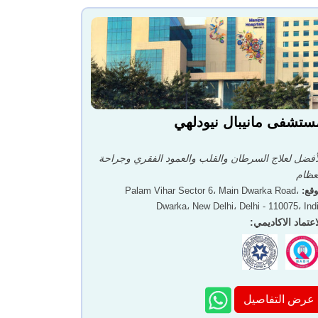
ستشفى مانيبال نيودلهي
أفضل لعلاج السرطان والقلب والعمود الفقري وجراحة
عظام
قع
:
Palam Vihar Sector 6، Main Dwarka Road،
Dwarka، New Delhi، Delhi - 110075، Ind
اعتماد الاكاديمي
:
عرض التفاصيل