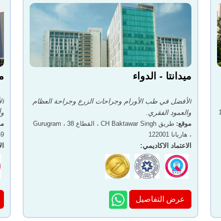
ميدانتا - الدواء
م
الأفضل في طب الأورام وجراحات الزرع وجراحة العظام
ال
والعمود الفقري.
وأ
موقع
:
طريق CH Baktawar Singh ، القطاع 38 ، Gurugram
مو
، هاريانا 122001
059
الاعتماد الاكاديمي
:
ال
عرض التفاصيل