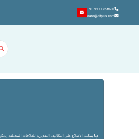
+91-9990085860
care@alfplus.com
هنا يمكنك الاطلاع على التكاليف التقديرية للعلاجات المختلفة. يم