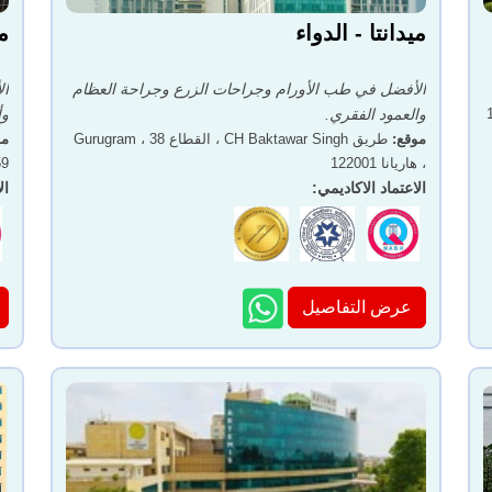
ميدانتا - الدواء
م
الأفضل في طب الأورام وجراحات الزرع وجراحة العظام
ال
والعمود الفقري.
وأ
موقع
:
طريق CH Baktawar Singh ، القطاع 38 ، Gurugram
مو
، هاريانا 122001
059
الاعتماد الاكاديمي
:
ال
عرض التفاصيل