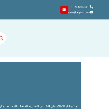
+91-9990085860
care@alfplus.com
هنا يمكنك الاطلاع على التكاليف التقديرية للعلاجات المختلفة. يم