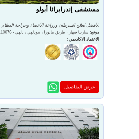
مستشفى إندرابراثا أبولو
الأفضل لعلاج السرطان وزراعة الأعضاء وجراحة العظام
موقع
:
ساريتا فيهار ، طريق ماثورا ، نيودلهي ، دلهي - 110076
الاعتماد الاكاديمي
:
عرض التفاصيل