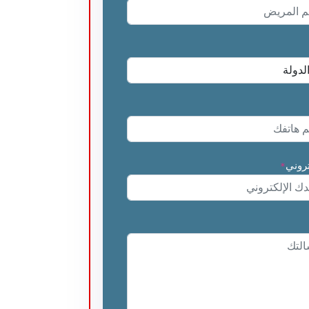
تروني
*