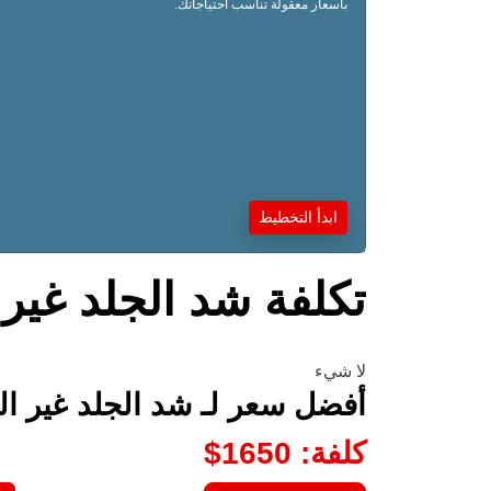
بأسعار معقولة تناسب احتياجاتك.
ابدأ التخطيط
تكلفة شد الجلد غير
لا شيء
أفضل سعر لـ شد الجلد غير ال
كلفة
:
1650
$