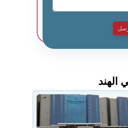
رسل
 الهند