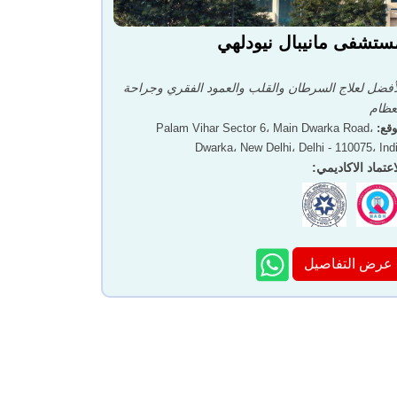
ستشفى مانيبال نيودلهي
أفضل لعلاج السرطان والقلب والعمود الفقري وجراحة
عظام
قع
:
Palam Vihar Sector 6، Main Dwarka Road،
Dwarka، New Delhi، Delhi - 110075، Ind
اعتماد الاكاديمي
:
عرض التفاصيل