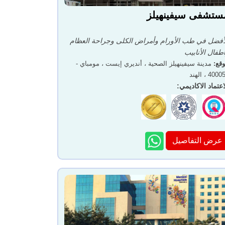
ستشفى سيفينهيلز
أفضل في طب الأورام وأمراض الكلى وجراحة العظام
طفال الأنابيب
قع
:
مدينة سيفينهيلز الصحية ، أنديري إيست ، مومباي -
400 ، الهند
اعتماد الاكاديمي
:
عرض التفاصيل