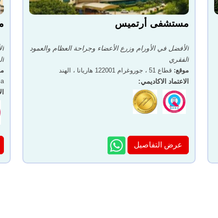
مستشفى أرتميس
م
الأفضل في الأورام وزرع الأعضاء وجراحة العظام والعمود
ال
الفقري
ال
موقع
:
قطاع 51 ، جوروغرام 122001 هاريانا ، الهند
مو
الاعتماد الاكاديمي
:
ia
ال
عرض التفاصيل